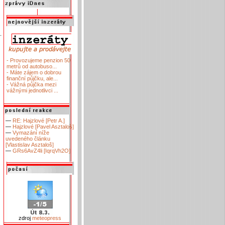
- Provozujeme penzion 50
metrů od autobuso...
- Máte zájem o dobrou
finanční půjčku, ale...
- Vážná půjčka mezi
vážnými jednotlivci ...
—
RE: Hajzlové [Petr A.]
—
Hajzlové [Pavel Asztaloš]
—
Vymazání níže
uvedeného článku
[Vlastislav Asztaloš]
—
GRs6AvZ4li [IqrqVh2O]
zdroj
meteopress