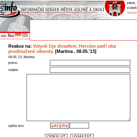
pátek,
sváte
nastav
info:
Reakce na:
Volyně žije divadlem. Hercům patří oba
prodloužené víkendy.
[Martina , 08.05.'13]
08.05.'13, Martina
jméno:
nadpis:
opište text: