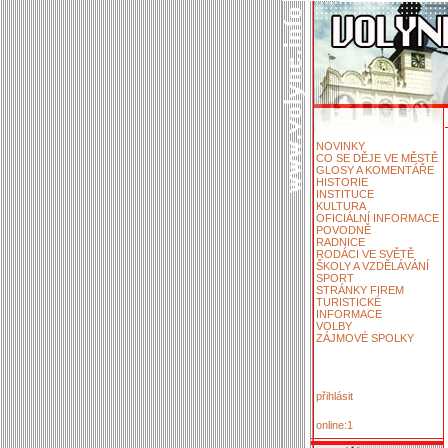
NOVINKY
CO SE DĚJE VE MĚSTĚ
GLOSY A KOMENTÁŘE
HISTORIE
INSTITUCE
KULTURA
OFICIÁLNÍ INFORMACE
POVODNĚ
RADNICE
RODÁCI VE SVĚTĚ
ŠKOLY A VZDĚLÁVÁNÍ
SPORT
STRÁNKY FIREM
TURISTICKÉ
INFORMACE
VOLBY
ZÁJMOVÉ SPOLKY
přihlásit
online:1