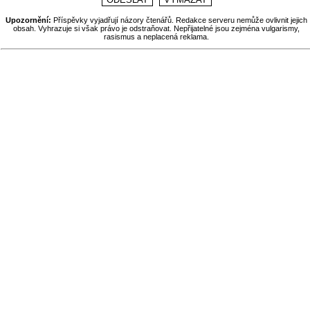
Upozornění:
Příspěvky vyjadřují názory čtenářů. Redakce serveru nemůže ovlivnit jejich
obsah. Vyhrazuje si však právo je odstraňovat. Nepřijatelné jsou zejména vulgarismy,
rasismus a neplacená reklama.