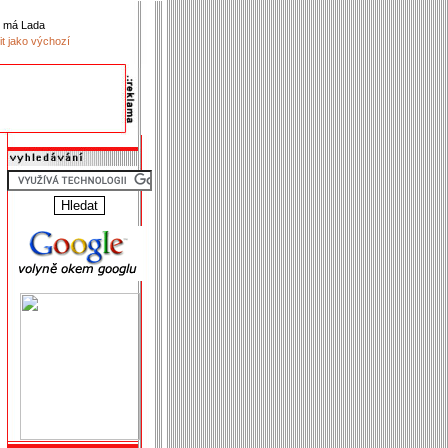
k má Lada
it jako výchozí