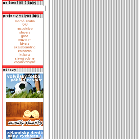
marná snaha
"25"
respektive
shivers
goos
muzeum
bikerz
skateboarding
knihovna
kultura
slavoj volyne
volyněvdolyně