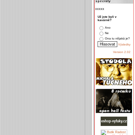
xxxxx
Už jste byli v
kavárně?
Ano
Ne
Ona tu nějaká je?
Výsledky
Version 2.02