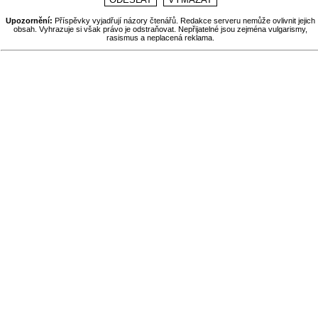
Upozornění:
Příspěvky vyjadřují názory čtenářů. Redakce serveru nemůže ovlivnit jejich
obsah. Vyhrazuje si však právo je odstraňovat. Nepřijatelné jsou zejména vulgarismy,
rasismus a neplacená reklama.