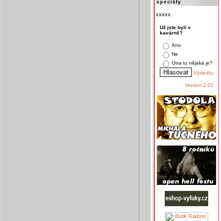
xxxxx
Už jste byli v
kavárně?
Ano
Ne
Ona tu nějaká je?
Výsledky
Version 2.02