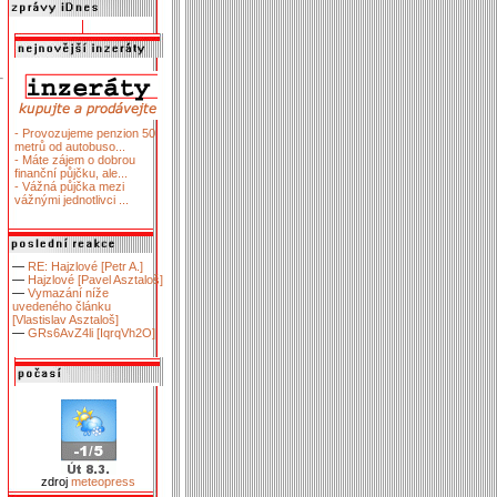
- Provozujeme penzion 50
metrů od autobuso...
- Máte zájem o dobrou
finanční půjčku, ale...
- Vážná půjčka mezi
vážnými jednotlivci ...
—
RE: Hajzlové [Petr A.]
—
Hajzlové [Pavel Asztaloš]
—
Vymazání níže
uvedeného článku
[Vlastislav Asztaloš]
—
GRs6AvZ4li [IqrqVh2O]
zdroj
meteopress