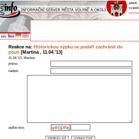
pátek,
sváte
nastav
info:
Reakce na:
Historickou sýpku se podaří zachránit do
pouti
[Martina , 11.04.'13]
11.04.'13, Martina
jméno:
nadpis:
opište text: