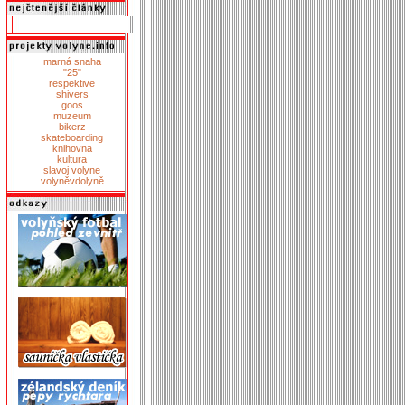
marná snaha
"25"
respektive
shivers
goos
muzeum
bikerz
skateboarding
knihovna
kultura
slavoj volyne
volyněvdolyně