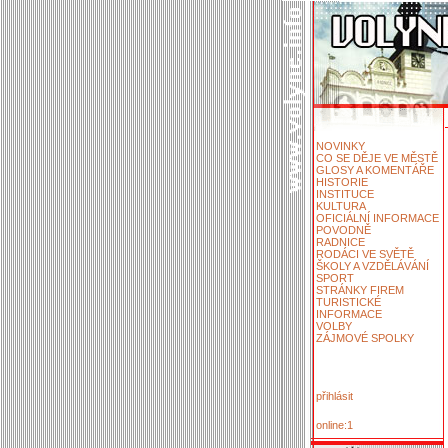
NOVINKY
CO SE DĚJE VE MĚSTĚ
GLOSY A KOMENTÁŘE
HISTORIE
INSTITUCE
KULTURA
OFICIÁLNÍ INFORMACE
POVODNĚ
RADNICE
RODÁCI VE SVĚTĚ
ŠKOLY A VZDĚLÁVÁNÍ
SPORT
STRÁNKY FIREM
TURISTICKÉ
INFORMACE
VOLBY
ZÁJMOVÉ SPOLKY
přihlásit
online:1