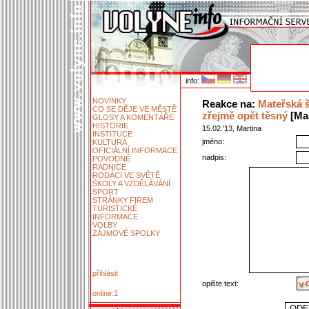
info:
NOVINKY
Reakce na:
Mateřská š
CO SE DĚJE VE MĚSTĚ
zřejmě opět těsný
[Mar
GLOSY A KOMENTÁŘE
HISTORIE
15.02.'13, Martina
INSTITUCE
jméno:
KULTURA
OFICIÁLNÍ INFORMACE
nadpis:
POVODNĚ
RADNICE
RODÁCI VE SVĚTĚ
ŠKOLY A VZDĚLÁVÁNÍ
SPORT
STRÁNKY FIREM
TURISTICKÉ
INFORMACE
VOLBY
ZÁJMOVÉ SPOLKY
přihlásit
opište text:
online:1