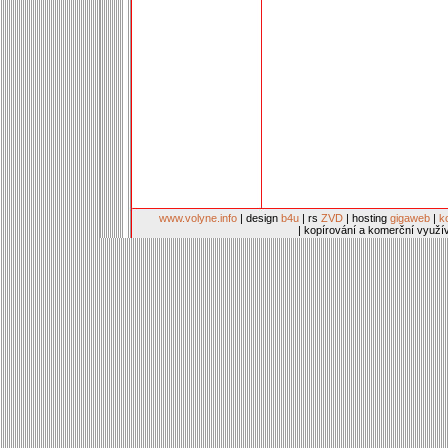
www.volyne.info
| design
b4u
| rs
ZVD
| hosting
gigaweb
|
k
| kopírování a komerční využí