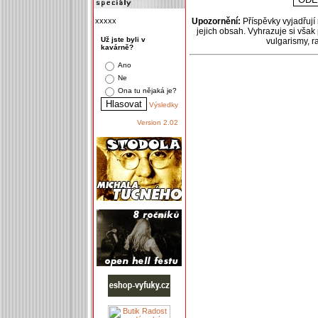
xxxxx
Upozornění:
Příspěvky vyjadřují
jejich obsah. Vyhrazuje si však
Už jste byli v
vulgarismy, 
kavárně?
Ano
Ne
Ona tu nějaká je?
Výsledky
Version 2.02