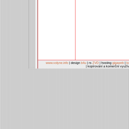
www.volyne.info
| design
b4u
| rs
ZVD
| hosting
gigaweb
|
k
| kopírování a komerční využí