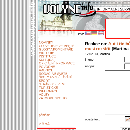
info:
NOVINKY
Reakce na:
Aut i řidič
CO SE DĚJE VE MĚSTĚ
musí rozšířit
[Martina ,
GLOSY A KOMENTÁŘE
HISTORIE
12.02.'13, Martina
INSTITUCE
jméno:
KULTURA
OFICIÁLNÍ INFORMACE
nadpis:
POVODNĚ
RADNICE
RODÁCI VE SVĚTĚ
ŠKOLY A VZDĚLÁVÁNÍ
SPORT
STRÁNKY FIREM
TURISTICKÉ
INFORMACE
VOLBY
ZÁJMOVÉ SPOLKY
přihlásit
opište text:
online:1