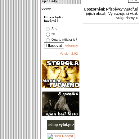
xxxxx
Upozornění:
Příspěvky vyjadřují
jejich obsah. Vyhrazuje si však
Už jste byli v
vulgarismy, 
kavárně?
Ano
Ne
Ona tu nějaká je?
Výsledky
Version 2.02