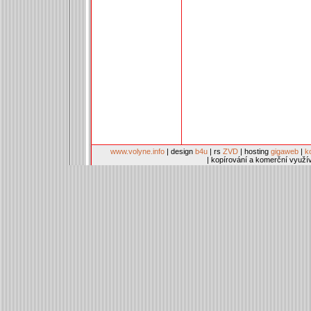
www.volyne.info
| design
b4u
| rs
ZVD
| hosting
gigaweb
|
k
| kopírování a komerční využí