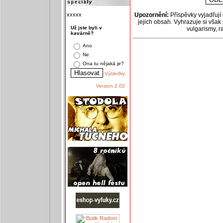
xxxxx
Upozornění:
Příspěvky vyjadřují
jejich obsah. Vyhrazuje si však
Už jste byli v
vulgarismy, 
kavárně?
Ano
Ne
Ona tu nějaká je?
Výsledky
Version 2.02