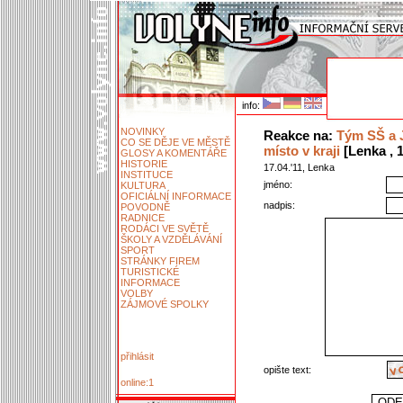
info:
NOVINKY
Reakce na:
Tým SŠ a J
CO SE DĚJE VE MĚSTĚ
místo v kraji
[Lenka , 1
GLOSY A KOMENTÁŘE
HISTORIE
17.04.'11, Lenka
INSTITUCE
jméno:
KULTURA
OFICIÁLNÍ INFORMACE
nadpis:
POVODNĚ
RADNICE
RODÁCI VE SVĚTĚ
ŠKOLY A VZDĚLÁVÁNÍ
SPORT
STRÁNKY FIREM
TURISTICKÉ
INFORMACE
VOLBY
ZÁJMOVÉ SPOLKY
přihlásit
opište text:
online:1