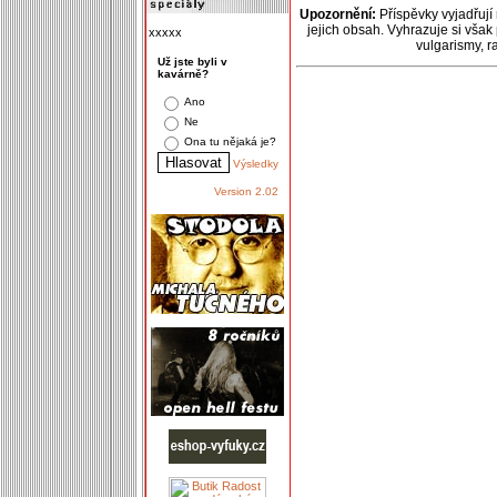
Upozornění:
Příspěvky vyjadřují
jejich obsah. Vyhrazuje si však
xxxxx
vulgarismy, 
Už jste byli v
kavárně?
Ano
Ne
Ona tu nějaká je?
Výsledky
Version 2.02