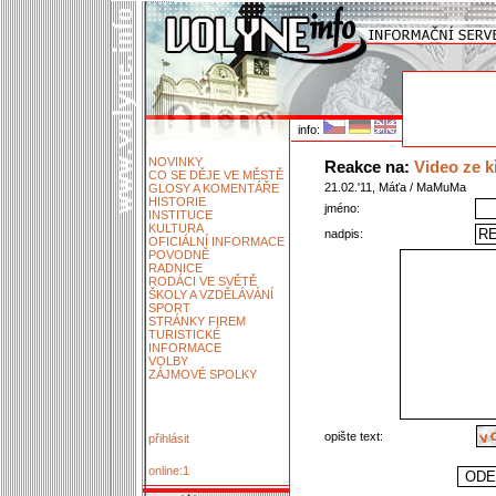
info:
NOVINKY
Reakce na:
Video ze k
CO SE DĚJE VE MĚSTĚ
21.02.'11, Máťa / MaMuMa
GLOSY A KOMENTÁŘE
HISTORIE
jméno:
INSTITUCE
KULTURA
nadpis:
OFICIÁLNÍ INFORMACE
POVODNĚ
RADNICE
RODÁCI VE SVĚTĚ
ŠKOLY A VZDĚLÁVÁNÍ
SPORT
STRÁNKY FIREM
TURISTICKÉ
INFORMACE
VOLBY
ZÁJMOVÉ SPOLKY
opište text:
přihlásit
online:1