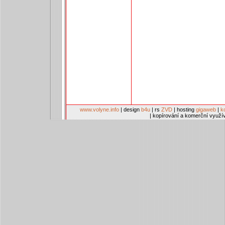
www.volyne.info
| design
b4u
| rs
ZVD
| hosting
gigaweb
|
k
| kopírování a komerční využí