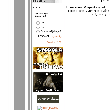
xxxxx
Upozornění:
Příspěvky vyjadřují
jejich obsah. Vyhrazuje si však
Už jste byli v
vulgarismy, 
kavárně?
Ano
Ne
Ona tu nějaká je?
Výsledky
Version 2.02