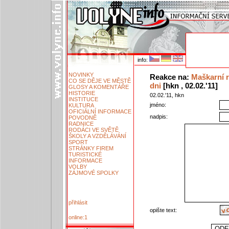
info:
NOVINKY
Reakce na:
Maškarní r
CO SE DĚJE VE MĚSTĚ
dni
[hkn , 02.02.'11]
GLOSY A KOMENTÁŘE
HISTORIE
02.02.'11, hkn
INSTITUCE
jméno:
KULTURA
OFICIÁLNÍ INFORMACE
nadpis:
POVODNĚ
RADNICE
RODÁCI VE SVĚTĚ
ŠKOLY A VZDĚLÁVÁNÍ
SPORT
STRÁNKY FIREM
TURISTICKÉ
INFORMACE
VOLBY
ZÁJMOVÉ SPOLKY
přihlásit
opište text:
online:1