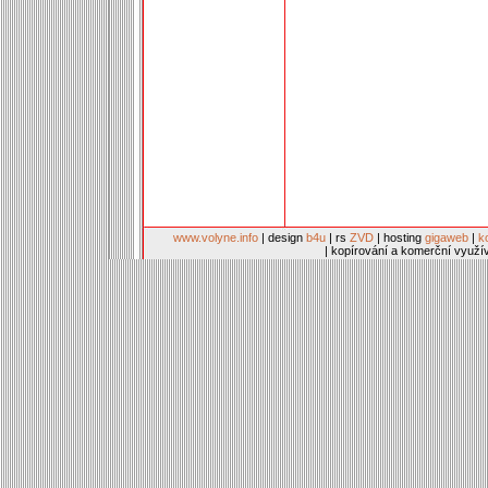
www.volyne.info
| design
b4u
| rs
ZVD
| hosting
gigaweb
|
k
| kopírování a komerční využí