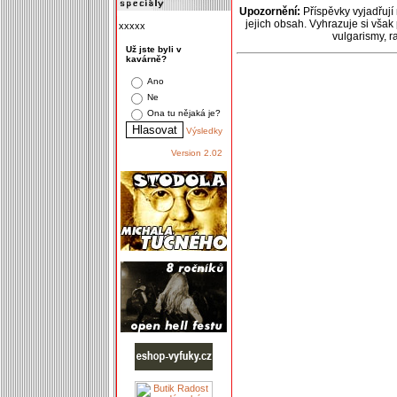
Upozornění:
Příspěvky vyjadřují
jejich obsah. Vyhrazuje si však
xxxxx
vulgarismy, 
Už jste byli v
kavárně?
Ano
Ne
Ona tu nějaká je?
Výsledky
Version 2.02