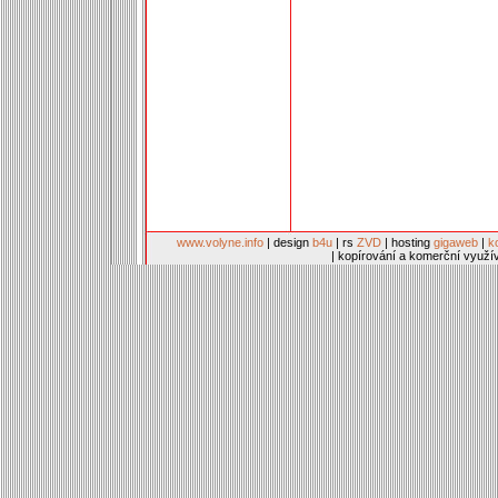
www.volyne.info
| design
b4u
| rs
ZVD
| hosting
gigaweb
|
k
| kopírování a komerční využí