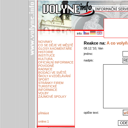
info:
NOVINKY
Reakce na:
A co volyň
CO SE DĚJE VE MĚSTĚ
08.12.'10, Van
GLOSY A KOMENTÁŘE
HISTORIE
jméno:
INSTITUCE
KULTURA
nadpis:
OFICIÁLNÍ INFORMACE
POVODNĚ
RADNICE
RODÁCI VE SVĚTĚ
ŠKOLY A VZDĚLÁVÁNÍ
SPORT
STRÁNKY FIREM
TURISTICKÉ
INFORMACE
VOLBY
ZÁJMOVÉ SPOLKY
opište text:
přihlásit
online:1