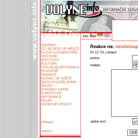
info:
NOVINKY
Reakce na:
neodstoup
CO SE DĚJE VE MĚSTĚ
01.12.'10, Langus
GLOSY A KOMENTÁŘE
HISTORIE
jméno:
INSTITUCE
KULTURA
nadpis:
OFICIÁLNÍ INFORMACE
POVODNĚ
RADNICE
RODÁCI VE SVĚTĚ
ŠKOLY A VZDĚLÁVÁNÍ
SPORT
STRÁNKY FIREM
TURISTICKÉ
INFORMACE
VOLBY
ZÁJMOVÉ SPOLKY
opište text:
přihlásit
online:1