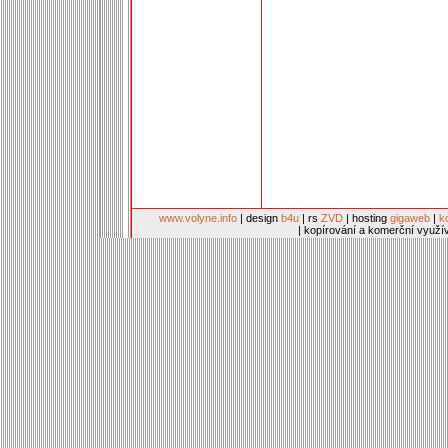
www.volyne.info
| design
b4u
| rs
ZVD
| hosting
gigaweb
|
k
| kopírování a komerční využí