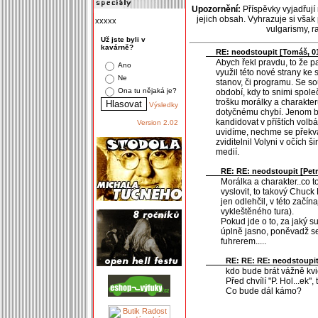
Upozornění:
Příspěvky vyjadřují
jejich obsah. Vyhrazuje si však
xxxxx
vulgarismy, 
Už jste byli v
kavárně?
RE: neodstoupit [
Tomáš
, 0
Abych řekl pravdu, to že 
Ano
využil této nové strany k
Ne
stanov, či programu. Se s
Ona tu nějaká je?
období, kdy to snimi spole
trošku morálky a charakteru
Výsledky
dotyčnému chybí. Jenom by
kandidovat v příštích volbác
Version 2.02
uvidíme, nechme se překvap
zviditelnil Volyni v očích š
medií.
RE: RE: neodstoupit [
Pet
Morálka a charakter..co t
vyslovit, to takový Chuck
jen odlehčil, v této začín
vykleštěného tura).
Pokud jde o to, za jaký s
úplně jasno, poněvadž s
fuhrerem.....
RE: RE: RE: neodstoupit
kdo bude brát vážně kvi
Před chvílí "P. Hol...ek", 
Co bude dál kámo?