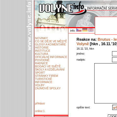
info:
NOVINKY
Reakce na:
Brutus - l
CO SE DĚJE VE MĚSTĚ
Volyně
[hkn , 16.11.'10
GLOSY A KOMENTÁŘE
HISTORIE
16.11.'10, hkn
INSTITUCE
jméno:
KULTURA
OFICIÁLNÍ INFORMACE
nadpis:
POVODNĚ
RADNICE
RODÁCI VE SVĚTĚ
ŠKOLY A VZDĚLÁVÁNÍ
SPORT
STRÁNKY FIREM
TURISTICKÉ
INFORMACE
VOLBY
ZÁJMOVÉ SPOLKY
přihlásit
opište text:
online:1