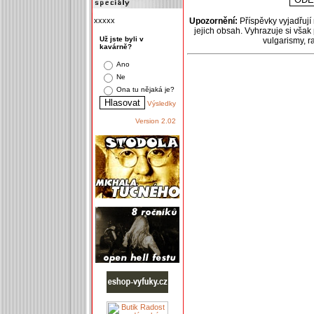
xxxxx
Upozornění:
Příspěvky vyjadřují
jejich obsah. Vyhrazuje si však
Už jste byli v
vulgarismy, 
kavárně?
Ano
Ne
Ona tu nějaká je?
Výsledky
Version 2.02