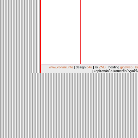
www.volyne.info
| design
b4u
| rs
ZVD
| hosting
gigaweb
|
k
| kopírování a komerční využí