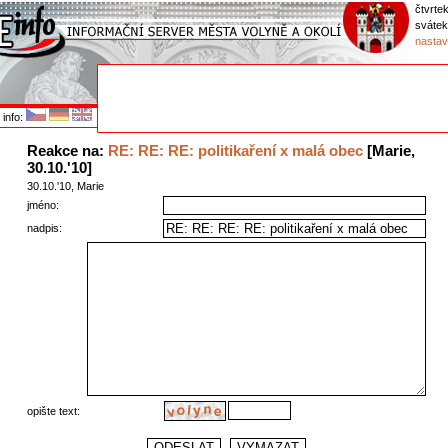
čtvrtek
svátek
nastav
info:
Reakce na:
RE: RE: RE: politikaření x malá obec
[Marie,
30.10.'10]
30.10.'10, Marie
jméno:
nadpis:
opište text: