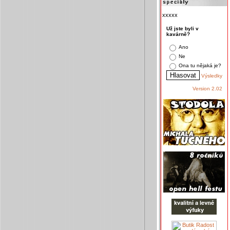
xxxxx
Už jste byli v
kavárně?
Ano
Ne
Ona tu nějaká je?
Výsledky
Version 2.02