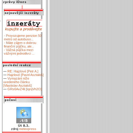
- Provozujeme penzion 50
metrů od autobuso...
- Máte zájem o dobrou
finanční půjčku, ale...
- Vážná půjčka mezi
vážnými jednotlivci ...
—
RE: Hajzlové [Petr A.]
—
Hajzlové [Pavel Asztaloš]
—
Vymazání níže
uvedeného článku
[Vlastislav Asztaloš]
—
GRs6AvZ4li [IqrqVh2O]
zdroj
meteopress