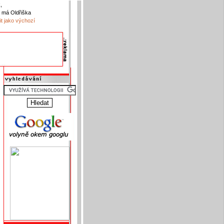
,
 má Oldřiška
it jako výchozí