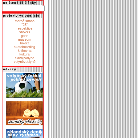
marná snaha
"25"
respektive
shivers
goos
muzeum
bikerz
skateboarding
knihovna
kultura
slavoj volyne
volyněvdolyně