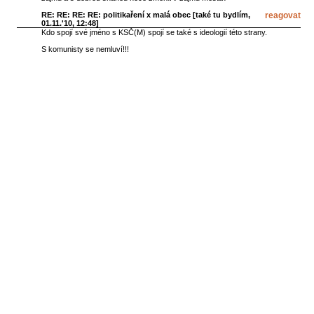
RE: RE: RE: RE: politikaření x malá obec [
také tu bydlím
,
reagovat
01.11.'10, 12:48]
Kdo spojí své jméno s KSČ(M) spojí se také s ideologií této strany.
S komunisty se nemluví!!!