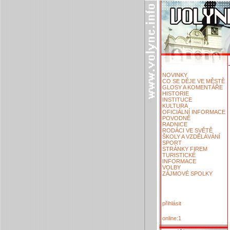
NOVINKY
CO SE DĚJE VE MĚSTĚ
GLOSY A KOMENTÁŘE
HISTORIE
INSTITUCE
KULTURA
OFICIÁLNÍ INFORMACE
POVODNĚ
RADNICE
RODÁCI VE SVĚTĚ
ŠKOLY A VZDĚLÁVÁNÍ
SPORT
STRÁNKY FIREM
TURISTICKÉ
INFORMACE
VOLBY
ZÁJMOVÉ SPOLKY
přihlásit
online:1