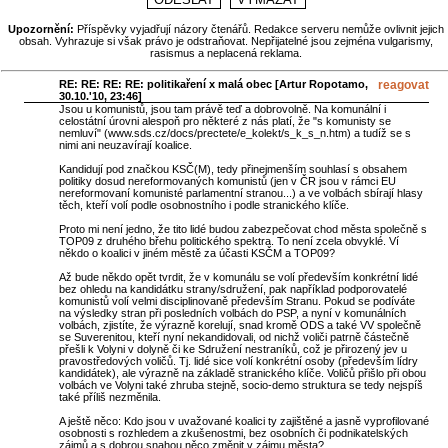
Upozornění:
Příspěvky vyjadřují názory čtenářů. Redakce serveru nemůže ovlivnit jejich
obsah. Vyhrazuje si však právo je odstraňovat. Nepřijatelné jsou zejména vulgarismy,
rasismus a neplacená reklama.
RE: RE: RE: RE: politikaření x malá obec [
Artur Ropotamo
,
reagovat
30.10.'10, 23:46]
Jsou u komunistů, jsou tam právě teď a dobrovolně. Na komunální i
celostátní úrovni alespoň pro některé z nás platí, že "s komunisty se
nemluví" (www.sds.cz/docs/prectete/e_kolekt/s_k_s_n.htm) a tudíž se s
nimi ani neuzavírají koalice.
Kandidují pod značkou KSČ(M), tedy přinejmenším souhlasí s obsahem
politiky dosud nereformovaných komunistů (jen v ČR jsou v rámci EU
nereformovaní komunisté parlamentní stranou...) a ve volbách sbírají hlasy
těch, kteří volí podle osobnostního i podle stranického klíče.
Proto mi není jedno, že tito lidé budou zabezpečovat chod města společně s
TOP09 z druhého břehu politického spektra. To není zcela obvyklé. Ví
někdo o koalici v jiném městě za účasti KSČM a TOP09?
Až bude někdo opět tvrdit, že v komunálu se volí především konkrétní lidé
bez ohledu na kandidátku strany/sdružení, pak například podporovatelé
komunistů volí velmi disciplinovaně především Stranu. Pokud se podíváte
na výsledky stran při posledních volbách do PSP, a nyní v komunálních
volbách, zjistíte, že výrazně korelují, snad kromě ODS a také VV společně
se Suverenitou, kteří nyní nekandidovali, od nichž voliči patrně částečně
přešli k Volyni v dolyně či ke Sdružení nestraníků, což je přirozený jev u
pravostředových voličů. Tj. lidé sice volí konkrétní osoby (především lídry
kandidátek), ale výrazně na základě stranického klíče. Voličů přišlo při obou
volbách ve Volyni také zhruba stejně, socio-demo struktura se tedy nejspíš
také příliš nezměnila.
A ještě něco: Kdo jsou v uvažované koalici ty zajištěné a jasně vyprofilované
osobnosti s rozhledem a zkušenostmi, bez osobních či podnikatelských
zájmů a s dobrou snahou něco změnit v zájmu města?