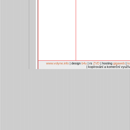
www.volyne.info
| design
b4u
| rs
ZVD
| hosting
gigaweb
|
k
| kopírování a komerční využí