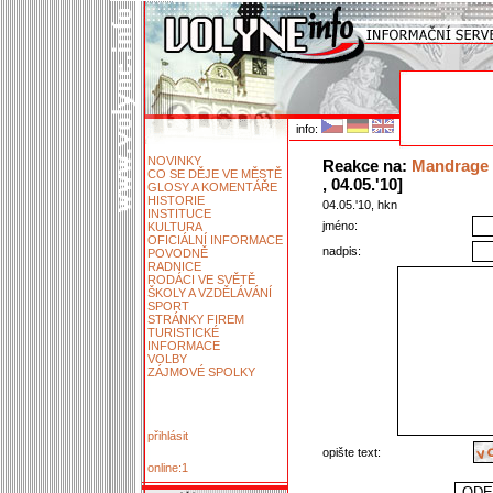
info:
NOVINKY
Reakce na:
Mandrage 
CO SE DĚJE VE MĚSTĚ
, 04.05.'10]
GLOSY A KOMENTÁŘE
HISTORIE
04.05.'10, hkn
INSTITUCE
jméno:
KULTURA
OFICIÁLNÍ INFORMACE
nadpis:
POVODNĚ
RADNICE
RODÁCI VE SVĚTĚ
ŠKOLY A VZDĚLÁVÁNÍ
SPORT
STRÁNKY FIREM
TURISTICKÉ
INFORMACE
VOLBY
ZÁJMOVÉ SPOLKY
přihlásit
opište text:
online:1