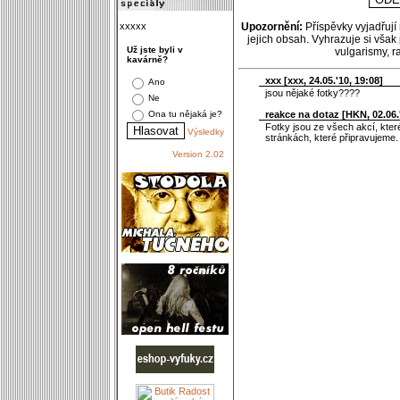
xxxxx
Upozornění:
Příspěvky vyjadřují
jejich obsah. Vyhrazuje si však
Už jste byli v
vulgarismy, 
kavárně?
xxx [
xxx
, 24.05.'10, 19:08]
Ano
jsou nějaké fotky????
Ne
reakce na dotaz [
HKN
, 02.06.
Ona tu nějaká je?
Fotky jsou ze všech akcí, kte
Výsledky
stránkách, které připravujeme
Version 2.02