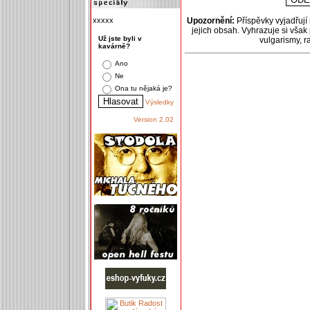
xxxxx
Upozornění:
Příspěvky vyjadřují
jejich obsah. Vyhrazuje si však
Už jste byli v
vulgarismy, 
kavárně?
Ano
Ne
Ona tu nějaká je?
Výsledky
Version 2.02