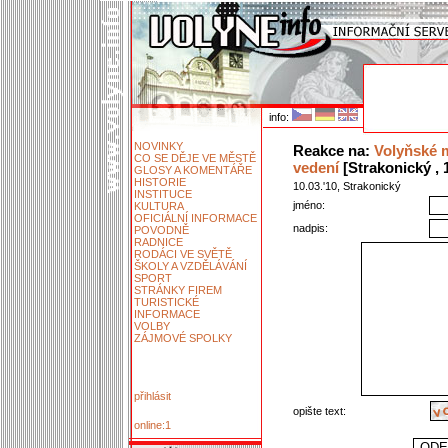
info:
NOVINKY
Reakce na:
Volyňské 
CO SE DĚJE VE MĚSTĚ
vedení
[Strakonický , 1
GLOSY A KOMENTÁŘE
HISTORIE
10.03.'10, Strakonický
INSTITUCE
jméno:
KULTURA
OFICIÁLNÍ INFORMACE
nadpis:
POVODNĚ
RADNICE
RODÁCI VE SVĚTĚ
ŠKOLY A VZDĚLÁVÁNÍ
SPORT
STRÁNKY FIREM
TURISTICKÉ
INFORMACE
VOLBY
ZÁJMOVÉ SPOLKY
přihlásit
opište text:
online:1