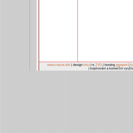
www.volyne.info
| design
b4u
| rs
ZVD
| hosting
gigaweb
|
k
| kopírování a komerční využí