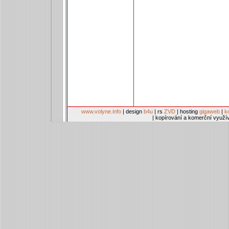
www.volyne.info
| design
b4u
| rs
ZVD
| hosting
gigaweb
|
k
| kopírování a komerční využí