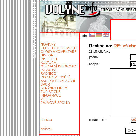
info:
NOVINKY
Reakce na:
RE: všichni
CO SE DĚJE VE MĚSTĚ
11.10.'08, Niky
GLOSY A KOMENTÁŘE
HISTORIE
jméno:
INSTITUCE
KULTURA
nadpis:
OFICIÁLNÍ INFORMACE
POVODNĚ
RADNICE
RODÁCI VE SVĚTĚ
ŠKOLY A VZDĚLÁVÁNÍ
SPORT
STRÁNKY FIREM
TURISTICKÉ
INFORMACE
VOLBY
ZÁJMOVÉ SPOLKY
opište text:
přihlásit
online:1