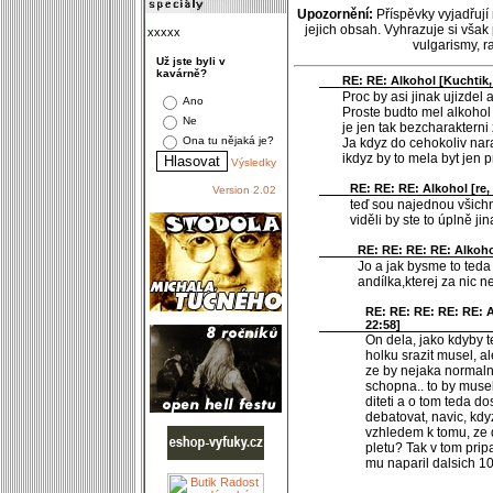
Upozornění:
Příspěvky vyjadřují
jejich obsah. Vyhrazuje si však
xxxxx
vulgarismy, 
Už jste byli v
kavárně?
RE: RE: Alkohol [
Kuchtik
Proc by asi jinak ujizdel 
Ano
Proste budto mel alkohol v
Ne
je jen tak bezcharakterni 
Ona tu nějaká je?
Ja kdyz do cehokoliv nar
ikdyz by to mela byt jen p
Výsledky
RE: RE: RE: Alkohol [
re
,
Version 2.02
teď sou najednou všichni 
viděli by ste to úplně jin
RE: RE: RE: RE: Alkoho
Jo a jak bysme to teda
andílka,kterej za nic
RE: RE: RE: RE: RE: A
22:58]
On dela, jako kdyby t
holku srazit musel, a
ze by nejaka normaln
schopna.. to by musel
diteti a o tom teda d
debatovat, navic, kdyz
vzhledem k tomu, ze d
pletu? Tak v tom prip
mu naparil dalsich 10 