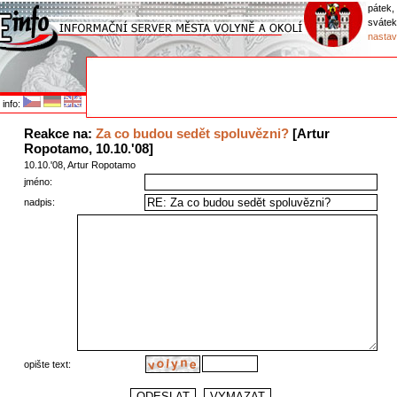
pátek,
sváte
nastav
info:
Reakce na:
Za co budou sedět spoluvězni?
[Artur
Ropotamo, 10.10.'08]
10.10.'08, Artur Ropotamo
jméno:
nadpis:
opište text: