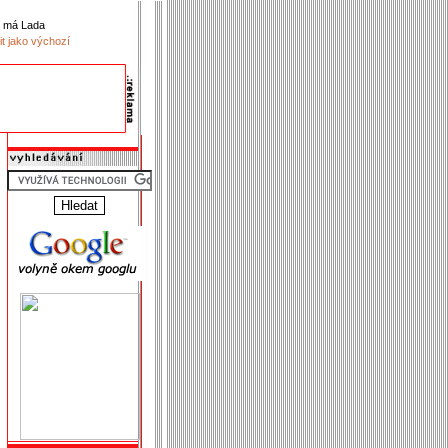
k má Lada
it jako výchozí