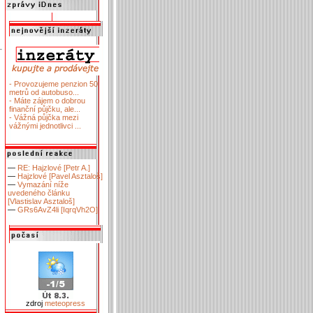
- Provozujeme penzion 50
metrů od autobuso...
- Máte zájem o dobrou
finanční půjčku, ale...
- Vážná půjčka mezi
vážnými jednotlivci ...
—
RE: Hajzlové [Petr A.]
—
Hajzlové [Pavel Asztaloš]
—
Vymazání níže
uvedeného článku
[Vlastislav Asztaloš]
—
GRs6AvZ4li [IqrqVh2O]
zdroj
meteopress