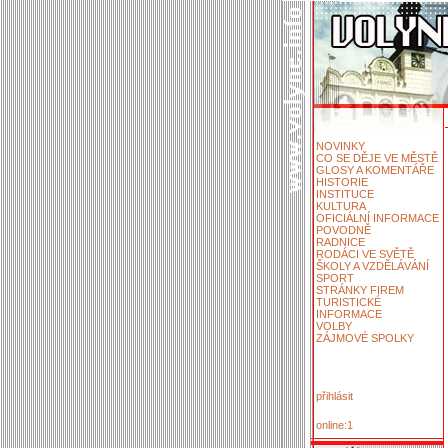
NOVINKY
CO SE DĚJE VE MĚSTĚ
GLOSY A KOMENTÁŘE
HISTORIE
INSTITUCE
KULTURA
OFICIÁLNÍ INFORMACE
POVODNĚ
RADNICE
RODÁCI VE SVĚTĚ
ŠKOLY A VZDĚLÁVÁNÍ
SPORT
STRÁNKY FIREM
TURISTICKÉ
INFORMACE
VOLBY
ZÁJMOVÉ SPOLKY
přihlásit
online:1