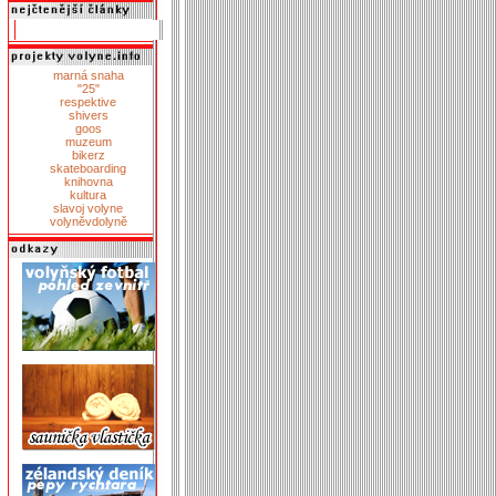
marná snaha
"25"
respektive
shivers
goos
muzeum
bikerz
skateboarding
knihovna
kultura
slavoj volyne
volyněvdolyně