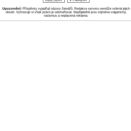
Upozornění:
Příspěvky vyjadřují názory čtenářů. Redakce serveru nemůže ovlivnit jejich
obsah. Vyhrazuje si však právo je odstraňovat. Nepřijatelné jsou zejména vulgarismy,
rasismus a neplacená reklama.