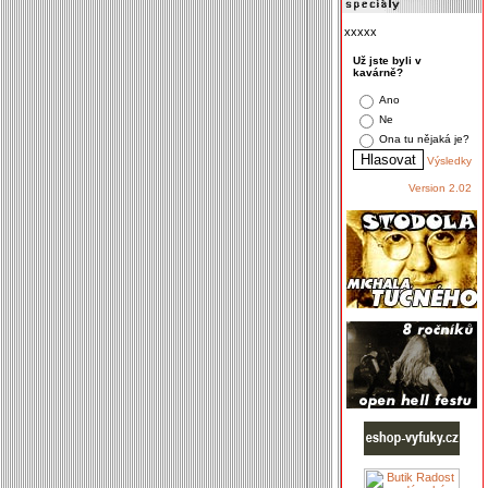
xxxxx
Už jste byli v
kavárně?
Ano
Ne
Ona tu nějaká je?
Výsledky
Version 2.02