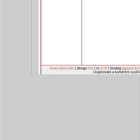
www.volyne.info
| design
b4u
| rs
ZVD
| hosting
gigaweb
|
k
| kopírování a komerční využí