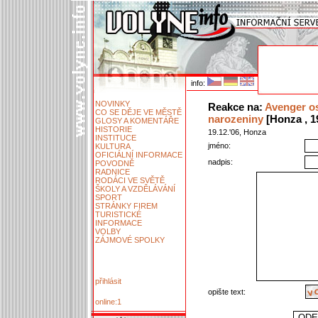
info:
NOVINKY
Reakce na:
Avenger os
CO SE DĚJE VE MĚSTĚ
narozeniny
[Honza , 19
GLOSY A KOMENTÁŘE
HISTORIE
19.12.'06, Honza
INSTITUCE
jméno:
KULTURA
OFICIÁLNÍ INFORMACE
nadpis:
POVODNĚ
RADNICE
RODÁCI VE SVĚTĚ
ŠKOLY A VZDĚLÁVÁNÍ
SPORT
STRÁNKY FIREM
TURISTICKÉ
INFORMACE
VOLBY
ZÁJMOVÉ SPOLKY
přihlásit
opište text:
online:1