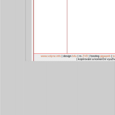
www.volyne.info
| design
b4u
| rs
ZVD
| hosting
gigaweb
|
k
| kopírování a komerční využí