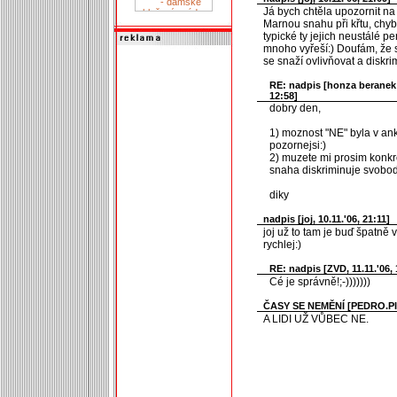
Já bych chtěla upozornit na 
Marnou snahu při křtu, chyb
typické ty jejich neustálé p
mnoho vyřeší:) Doufám, že 
se snaží ovlivňovat a diskr
RE: nadpis [
honza beranek 
12:58]
dobry den,
1) moznost "NE" byla v ank
pozornejsi:)
2) muzete mi prosim konkre
snaha diskriminuje svobo
diky
nadpis [
joj
, 10.11.'06, 21:11]
joj už to tam je buď špatně v
rychlej:)
RE: nadpis [
ZVD
, 11.11.'06,
Cé je správně!;-)))))))
ČASY SE NEMĚNÍ [
PEDRO.P
A LIDI UŽ VŮBEC NE.