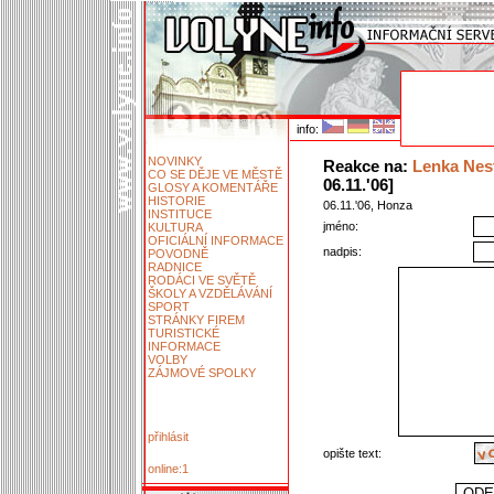
info:
NOVINKY
Reakce na:
Lenka Nes
CO SE DĚJE VE MĚSTĚ
06.11.'06]
GLOSY A KOMENTÁŘE
HISTORIE
06.11.'06, Honza
INSTITUCE
jméno:
KULTURA
OFICIÁLNÍ INFORMACE
nadpis:
POVODNĚ
RADNICE
RODÁCI VE SVĚTĚ
ŠKOLY A VZDĚLÁVÁNÍ
SPORT
STRÁNKY FIREM
TURISTICKÉ
INFORMACE
VOLBY
ZÁJMOVÉ SPOLKY
přihlásit
opište text:
online:1