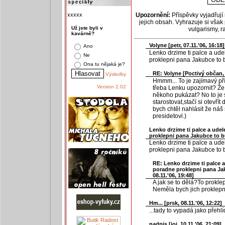
xxxxx
Upozornění:
Příspěvky vyjadřují
jejich obsah. Vyhrazuje si však
Už jste byli v
vulgarismy, 
kavárně?
Volyne [
petr
, 07.11.'06, 16:18]
Ano
Lenko drzime ti palce a ude
Ne
proklepni pana Jakubce to b
Ona tu nějaká je?
RE: Volyne [
Poctivý občan
,
Výsledky
Hmmm... To je zajímavý pří
Version 2.02
třeba Lenku upozornit? Že
někoho pukázat? No to je s
starostovat,stačí si otevří
bych chtěl nahlásit že náš
presidetovi.)
Lenko drzime ti palce a udel
proklepni pana Jakubce to b
Lenko drzime ti palce a ude
proklepni pana Jakubce to 
RE: Lenko drzime ti palce a
poradne proklepni pana Jak
08.11.'06, 19:48]
A jak se to dělá?To prokle
Neměla bych jich proklepn
Hm... [
prsk
, 08.11.'06, 12:22]
...tady to vypadá jako přehlí
nadpis [
joj
, 10.11.'06, 21:09]