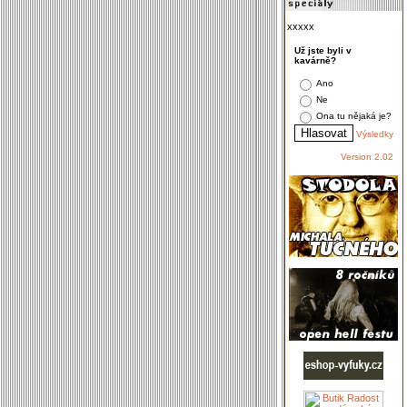
xxxxx
Už jste byli v
kavárně?
Ano
Ne
Ona tu nějaká je?
Výsledky
Version 2.02