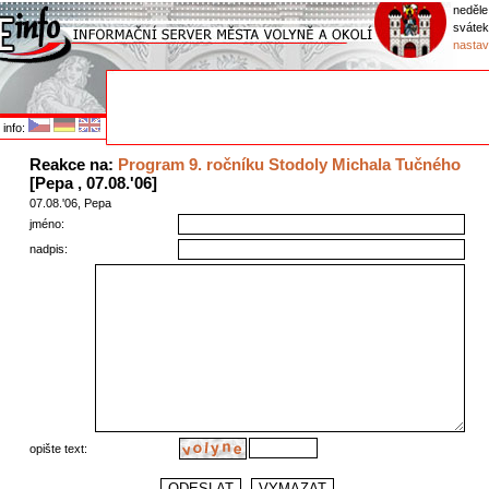
neděle
sváte
nastav
info:
Reakce na:
Program 9. ročníku Stodoly Michala Tučného
[Pepa , 07.08.'06]
07.08.'06, Pepa
jméno:
nadpis:
opište text: