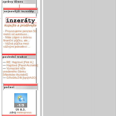
- Provozujeme penzion 50
metrů od autobuso...
- Máte zájem o dobrou
finanční půjčku, ale...
- Vážná půjčka mezi
vážnými jednotlivci ...
—
RE: Hajzlové [Petr A.]
—
Hajzlové [Pavel Asztaloš]
—
Vymazání níže
uvedeného článku
[Vlastislav Asztaloš]
—
GRs6AvZ4li [IqrqVh2O]
zdroj
meteopress