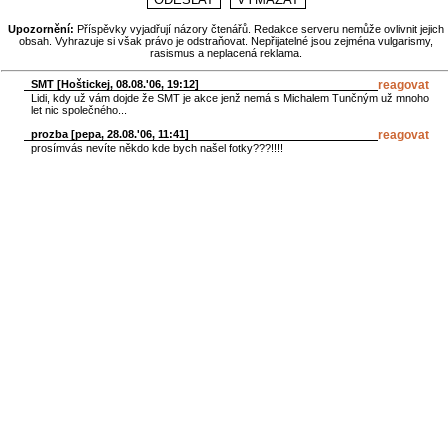
Upozornění:
Příspěvky vyjadřují názory čtenářů. Redakce serveru nemůže ovlivnit jejich
obsah. Vyhrazuje si však právo je odstraňovat. Nepřijatelné jsou zejména vulgarismy,
rasismus a neplacená reklama.
SMT [
Hoštickej
, 08.08.'06, 19:12]
reagovat
Lidi, kdy už vám dojde že SMT je akce jenž nemá s Michalem Tunčným už mnoho
let nic společného...
prozba [
pepa
, 28.08.'06, 11:41]
reagovat
prosímvás nevíte někdo kde bych našel fotky???!!!!