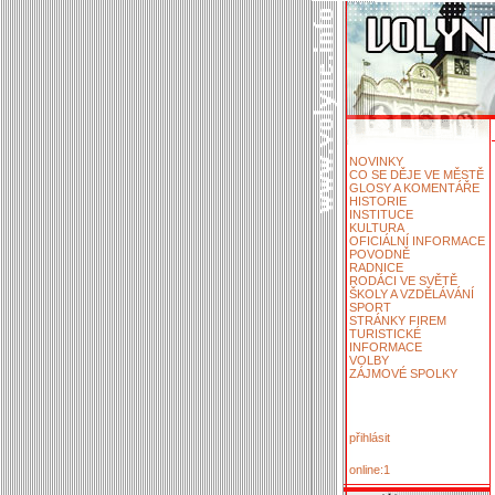
NOVINKY
CO SE DĚJE VE MĚSTĚ
GLOSY A KOMENTÁŘE
HISTORIE
INSTITUCE
KULTURA
OFICIÁLNÍ INFORMACE
POVODNĚ
RADNICE
RODÁCI VE SVĚTĚ
ŠKOLY A VZDĚLÁVÁNÍ
SPORT
STRÁNKY FIREM
TURISTICKÉ
INFORMACE
VOLBY
ZÁJMOVÉ SPOLKY
přihlásit
online:1