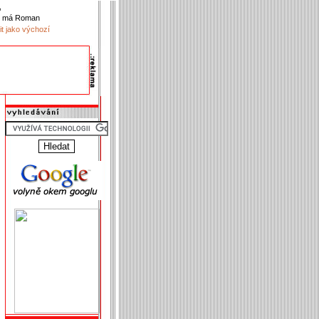
,
k má Roman
it jako výchozí