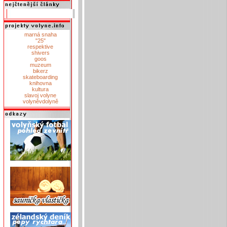
marná snaha
"25"
respektive
shivers
goos
muzeum
bikerz
skateboarding
knihovna
kultura
slavoj volyne
volyněvdolyně