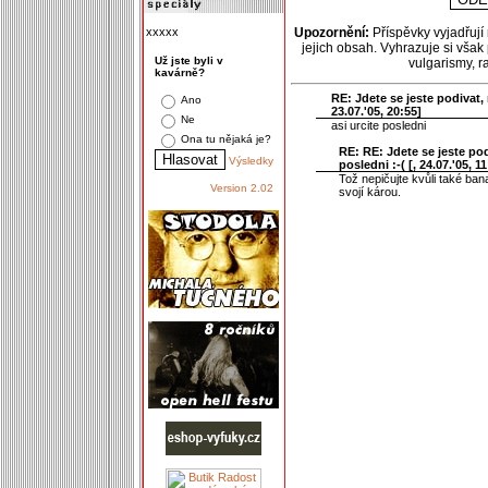
xxxxx
Upozornění:
Příspěvky vyjadřují
jejich obsah. Vyhrazuje si však
Už jste byli v
vulgarismy, 
kavárně?
RE: Jdete se jeste podivat, 
Ano
23.07.'05, 20:55]
Ne
asi urcite posledni
Ona tu nějaká je?
RE: RE: Jdete se jeste pod
Výsledky
posledni :-( [
, 24.07.'05, 11
Tož nepičujte kvůli také ban
Version 2.02
svojí károu.