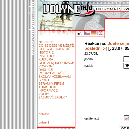
info:
NOVINKY
Reakce na:
Jdete se j
CO SE DĚJE VE MĚSTĚ
posledni :-(
[, 23.07.'05
GLOSY A KOMENTÁŘE
HISTORIE
23.07.'05,
INSTITUCE
jméno:
KULTURA
OFICIÁLNÍ INFORMACE
nadpis:
POVODNĚ
RADNICE
RODÁCI VE SVĚTĚ
ŠKOLY A VZDĚLÁVÁNÍ
SPORT
STRÁNKY FIREM
TURISTICKÉ
INFORMACE
VOLBY
ZÁJMOVÉ SPOLKY
přihlásit
opište text:
online:1