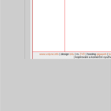
www.volyne.info
| design
b4u
| rs
ZVD
| hosting
gigaweb
|
k
| kopírování a komerční využí