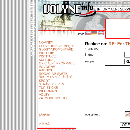
info:
NOVINKY
Reakce na:
RE: For TH
CO SE DĚJE VE MĚSTĚ
15.06.'05,
GLOSY A KOMENTÁŘE
HISTORIE
jméno:
INSTITUCE
KULTURA
nadpis:
OFICIÁLNÍ INFORMACE
POVODNĚ
RADNICE
RODÁCI VE SVĚTĚ
ŠKOLY A VZDĚLÁVÁNÍ
SPORT
STRÁNKY FIREM
TURISTICKÉ
INFORMACE
VOLBY
ZÁJMOVÉ SPOLKY
opište text:
přihlásit
online:1