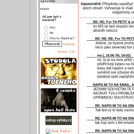
Upozornění:
Příspěvky vyjadřují
jejich obsah. Vyhrazuje si však
xxxxx
vulgarismy, 
Už jste byli v
kavárně?
RE: RE: For TH PETIT & oth
no MS se tam snazim vecp
Ano
absinth rulezzz
Ne
Ona tu nějaká je?
RE: RE: RE: For TH PETIT
Jedine, ze bysme prohla
Výsledky
neco jako seversky fun 
Version 2.02
ms [
, 16.06.'05, 18:02]
oh, to je na mne příliž 
přetřít tvoji kytaru na 
basu dát naplno a nec
vyměnit své úžasné dio
balakryl opět zapůjčím)
NAPIS MI TO NA EMAIL. A
JEDNIM SOUVETIM TE 
AKORAT TVUJ PROBLEM
UPRIMNOU SOUSTRAST,
RE: NAPIS MI TO NA EMA
Tak ted uz to tady zacina
RE: NAPIS MI TO NA EMA
tak šup sem s tím ema
RE: NAPIS MI TO NA EMA