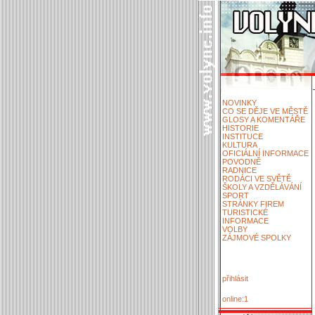
NOVINKY
CO SE DĚJE VE MĚSTĚ
GLOSY A KOMENTÁŘE
HISTORIE
INSTITUCE
KULTURA
OFICIÁLNÍ INFORMACE
POVODNĚ
RADNICE
RODÁCI VE SVĚTĚ
ŠKOLY A VZDĚLÁVÁNÍ
SPORT
STRÁNKY FIREM
TURISTICKÉ
INFORMACE
VOLBY
ZÁJMOVÉ SPOLKY
přihlásit
online:1