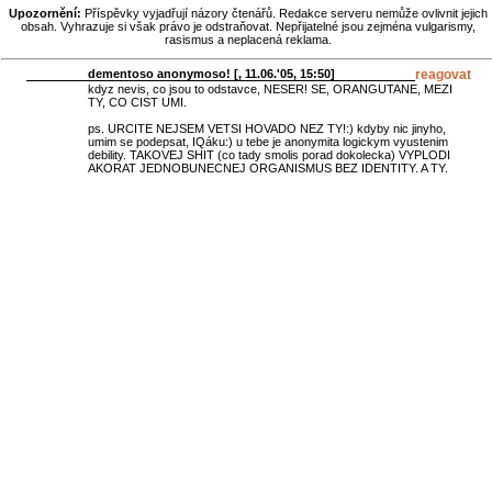
Upozornění:
Příspěvky vyjadřují názory čtenářů. Redakce serveru nemůže ovlivnit jejich
obsah. Vyhrazuje si však právo je odstraňovat. Nepřijatelné jsou zejména vulgarismy,
rasismus a neplacená reklama.
dementoso anonymoso! [
, 11.06.'05, 15:50]
reagovat
kdyz nevis, co jsou to odstavce, NESER! SE, ORANGUTANE, MEZI
TY, CO CIST UMI.
ps. URCITE NEJSEM VETSI HOVADO NEZ TY!:) kdyby nic jinyho,
umim se podepsat, IQáku:) u tebe je anonymita logickym vyustenim
debility. TAKOVEJ SHIT (co tady smolis porad dokolecka) VYPLODI
AKORAT JEDNOBUNECNEJ ORGANISMUS BEZ IDENTITY. A TY.