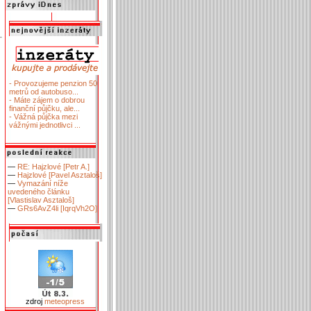
- Provozujeme penzion 50
metrů od autobuso...
- Máte zájem o dobrou
finanční půjčku, ale...
- Vážná půjčka mezi
vážnými jednotlivci ...
—
RE: Hajzlové [Petr A.]
—
Hajzlové [Pavel Asztaloš]
—
Vymazání níže
uvedeného článku
[Vlastislav Asztaloš]
—
GRs6AvZ4li [IqrqVh2O]
zdroj
meteopress