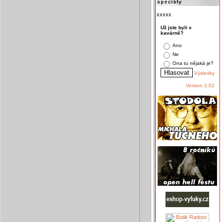
xxxxx
Už jste byli v
kavárně?
Ano
Ne
Ona tu nějaká je?
Výsledky
Version 2.02