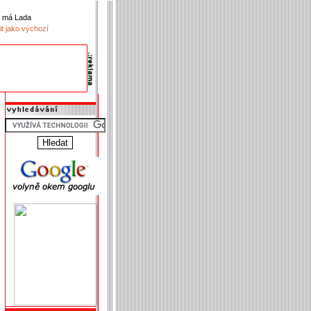
k má Lada
it jako výchozí