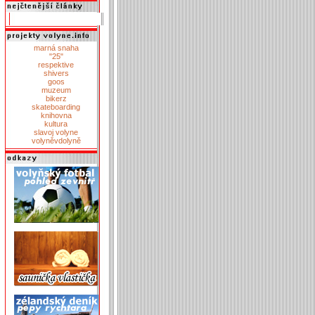
marná snaha
"25"
respektive
shivers
goos
muzeum
bikerz
skateboarding
knihovna
kultura
slavoj volyne
volyněvdolyně