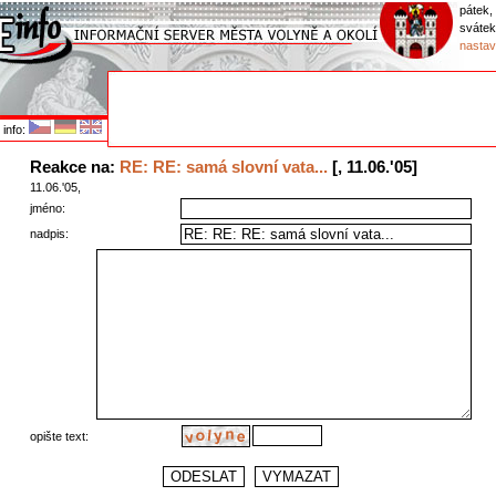
pátek,
sváte
nastav
info:
Reakce na:
RE: RE: samá slovní vata...
[, 11.06.'05]
11.06.'05,
jméno:
nadpis:
opište text: