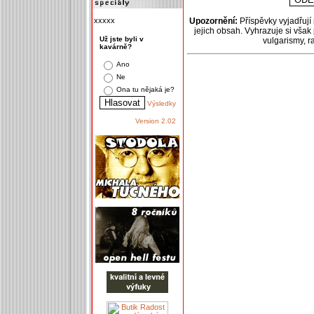
xxxxx
Upozornění:
Příspěvky vyjadřují
jejich obsah. Vyhrazuje si však
Už jste byli v
vulgarismy, 
kavárně?
Ano
Ne
Ona tu nějaká je?
Výsledky
Version 2.02