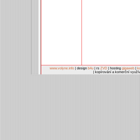
www.volyne.info
| design
b4u
| rs
ZVD
| hosting
gigaweb
|
k
| kopírování a komerční využí