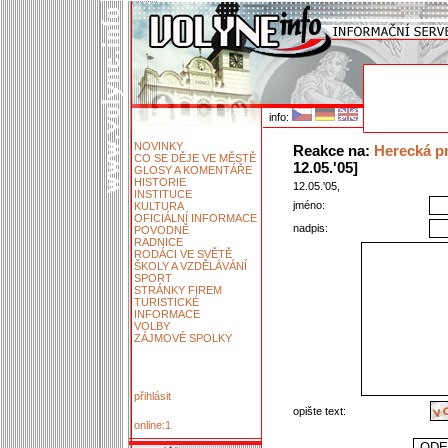
info:
NOVINKY
Reakce na:
Herecká pr
CO SE DĚJE VE MĚSTĚ
12.05.'05]
GLOSY A KOMENTÁŘE
HISTORIE
12.05.'05,
INSTITUCE
jméno:
KULTURA
OFICIÁLNÍ INFORMACE
nadpis:
POVODNĚ
RADNICE
RODÁCI VE SVĚTĚ
ŠKOLY A VZDĚLÁVÁNÍ
SPORT
STRÁNKY FIREM
TURISTICKÉ
INFORMACE
VOLBY
ZÁJMOVÉ SPOLKY
přihlásit
opište text:
online:1