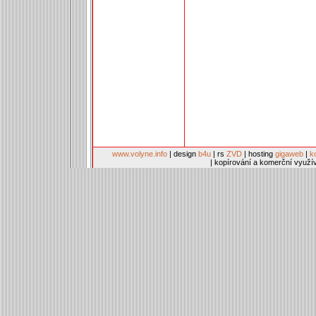
www.volyne.info
| design
b4u
| rs
ZVD
| hosting
gigaweb
|
k
| kopírování a komerční využí