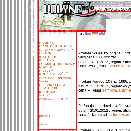
info:
NOVINKY
CO SE DĚJE VE MĚSTĚ
GLOSY A KOMENTÁŘE
Prodám 4ks Alu kol originál Ford
HISTORIE
INSTITUCE
vady,cena 2500,foto zašlu.
KULTURA
datum: 10.10.2013 , region: Stra
OFICIÁLNÍ INFORMACE
cena: 2500 , email:
Jakubcimera
POVODNĚ
RADNICE
RODÁCI VE SVĚTĚ
ŠKOLY A VZDĚLÁVÁNÍ
SPORT
Prodám Peugeot 106, r.v. 1996,
STRÁNKY FIREM
datum: 21.10.2012 , region: Voly
TURISTICKÉ
cena: -- , email:
samkova.jana@s
INFORMACE
VOLBY
ZÁJMOVÉ SPOLKY
Potřebujete se zbavit starého vra
datum: 20.01.2012 , region: Stra
cena: 1.-kč , email:
fs.st@seznam.
přihlásit
online:1
Prodám RENAULT LAGUNA R.V. 199