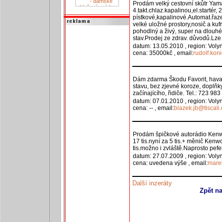
Prodám velký cestovní skůtr Y
4.takt.chlaz.kapalinou,el.startér,
pístkové,kapalinové.Automat.řaz
velké uložné prostory,nosič a kufr
pohodlný a živý, super na dlouh
stav.Prodej ze zdrav. důvodů.Lz
datum: 13.05.2010 , region: Voly
cena: 35000kč , email:
rudolf.ko
Dám zdarma Škodu Favorit, havar
stavu, bez zjevné koroze, doplň
začínajícího, řidiče. Tel.: 723 983
datum: 07.01.2010 , region: Voly
cena: -- , email:
blazek.jb@tiscali.
Prodám špičkové autorádio Ken
17 tis.nyní za 5 tis.+ měnič Ken
tis.možno i zvláště.Naprosto pefe
datum: 27.07.2009 , region: Voly
cena: uvedena výše , email:
mare
Další inzeráty
Zpět n