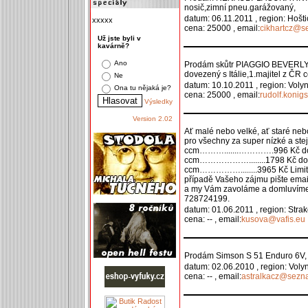
nosič,zimní pneu.garážovaný,
datum: 06.11.2011 , region: Hošt
xxxxx
cena: 25000 , email:
cikhartcz@s
Už jste byli v
kavárně?
Ano
Prodám skůtr PIAGGIO BEVERLY 2
dovezený s Itálie,1.majitel z ČR
Ne
datum: 10.10.2011 , region: Voly
Ona tu nějaká je?
cena: 25000 , email:
rudolf.koni
Výsledky
Version 2.02
Ať malé nebo velké, ať staré nebo
pro všechny za super nízké a ste
ccm……….......………….996 Kč do
ccm………………........1798 Kč do
ccm……………........3965 Kč Limity:
případě Vašeho zájmu pište email
a my Vám zavoláme a domluvíme si
728724199.
datum: 01.06.2011 , region: Stra
cena: -- , email:
kusova@vafis.eu
,
Prodám Simson S 51 Enduro 6V, stř
datum: 02.06.2010 , region: Voly
cena: -- , email:
astralkacz@sezn