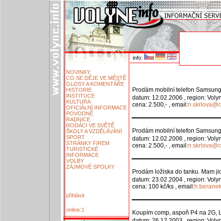
info:
NOVINKY
CO SE DĚJE VE MĚSTĚ
GLOSY A KOMENTÁŘE
Prodám mobilní telefon Samsung X
HISTORIE
INSTITUCE
datum: 12.02.2006 , region: Voly
KULTURA
cena: 2.500,- , email:
n.skrlova@c
OFICIÁLNÍ INFORMACE
POVODNĚ
RADNICE
RODÁCI VE SVĚTĚ
Prodám mobilní telefon Samsung X
ŠKOLY A VZDĚLÁVÁNÍ
SPORT
datum: 12.02.2006 , region: Voly
STRÁNKY FIREM
cena: 2.500,- , email:
n.skrlova@c
TURISTICKÉ
INFORMACE
VOLBY
ZÁJMOVÉ SPOLKY
Prodám ložiska do tanku. Mam jich
datum: 23.02.2004 , region: Voly
cena: 100 kč/ks , email:
h.berane
přihlásit
online:1
Koupím comp, aspoň P4 na 2G, 
datum: 26.12.2003 , region: Voly