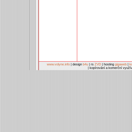
www.volyne.info
| design
b4u
| rs
ZVD
| hosting
gigaweb
|
k
| kopírování a komerční využí