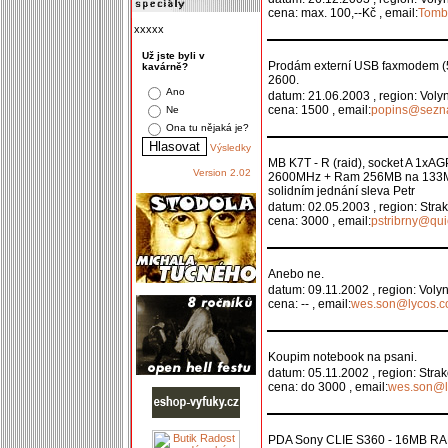
cena: max. 100,--Kč , email:
Tomb
xxxxx
Už jste byli v
Prodám externí USB faxmodem (
kavárně?
2600.
Ano
datum: 21.06.2003 , region: Voly
cena: 1500 , email:
popins@sezn
Ne
Ona tu nějaká je?
Výsledky
MB K7T - R (raid), socket A 1x
Version 2.02
2600MHz + Ram 256MB na 133MHz 
solidním jednání sleva Petr
datum: 02.05.2003 , region: Stra
cena: 3000 , email:
pstribrny@qui
Anebo ne.
datum: 09.11.2002 , region: Voly
cena: -- , email:
wes.son@lycos.
Koupim notebook na psani.
datum: 05.11.2002 , region: Stra
cena: do 3000 , email:
wes.son@l
PDA Sony CLIE S360 - 16MB RAM