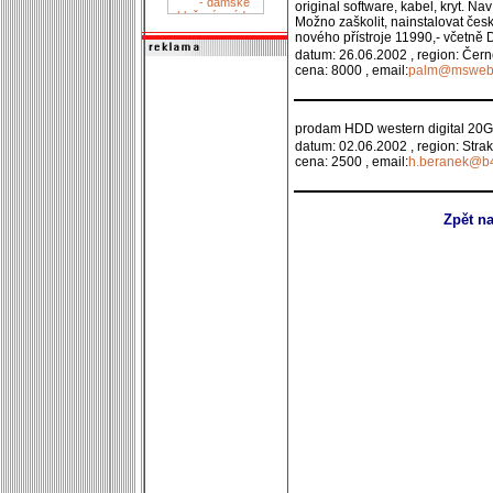
original software, kabel, kryt. 
Možno zaškolit, nainstalovat česk
nového přístroje 11990,- včetně 
datum: 26.06.2002 , region: Čern
cena: 8000 , email:
palm@msweb
prodam HDD western digital 20G
datum: 02.06.2002 , region: Stra
cena: 2500 , email:
h.beranek@b
Zpět n