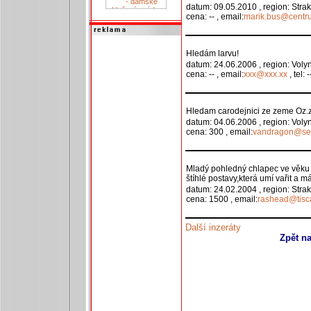
datum: 09.05.2010 , region: Stra
cena: -- , email:
marik.bus@centr
Hledám larvu!
datum: 24.06.2006 , region: Voly
cena: -- , email:
xxx@xxx.xx
, tel: -
Hledam carodejnici ze zeme Oz.zn
datum: 04.06.2006 , region: Voly
cena: 300 , email:
vandragon@se
Mladý pohledný chlapec ve věku 
štíhlé postavy,která umí vařit a m
datum: 24.02.2004 , region: Stra
cena: 1500 , email:
rashead@tisca
Další inzeráty
Zpět n