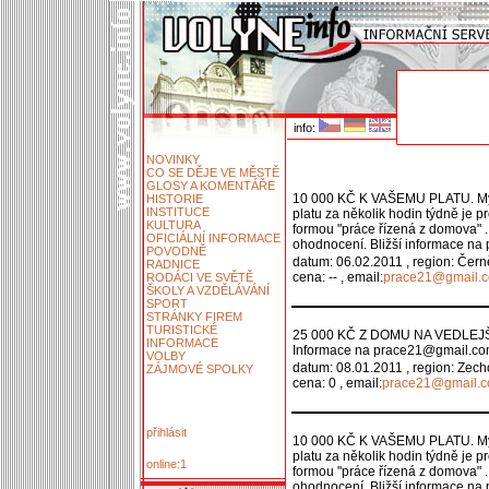
info:
NOVINKY
CO SE DĚJE VE MĚSTĚ
GLOSY A KOMENTÁŘE
10 000 KČ K VAŠEMU PLATU. Myslí
HISTORIE
INSTITUCE
platu za několik hodin týdně je p
KULTURA
formou "práce řízená z domova" 
OFICIÁLNÍ INFORMACE
ohodnocení. Bližší informace n
POVODNĚ
datum: 06.02.2011 , region: Čern
RADNICE
cena: -- , email:
prace21@gmail.
RODÁCI VE SVĚTĚ
ŠKOLY A VZDĚLÁVÁNÍ
SPORT
STRÁNKY FIREM
TURISTICKÉ
25 000 KČ Z DOMU NA VEDLEJŠÍ 
INFORMACE
Informace na prace21@gmail.c
VOLBY
datum: 08.01.2011 , region: Zech
ZÁJMOVÉ SPOLKY
cena: 0 , email:
prace21@gmail.
přihlásit
10 000 KČ K VAŠEMU PLATU. Myslí
platu za několik hodin týdně je p
online:1
formou "práce řízená z domova" 
ohodnocení. Bližší informace n