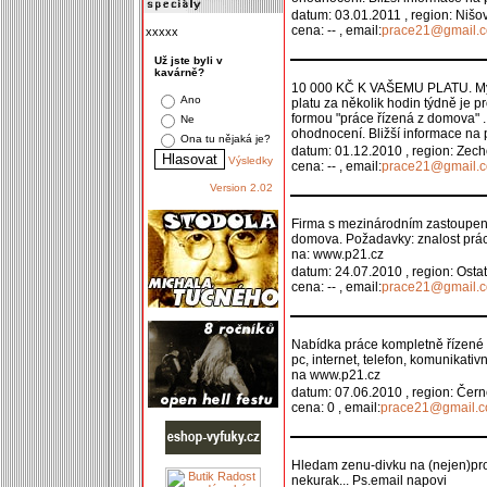
datum: 03.01.2011 , region: Nišo
cena: -- , email:
prace21@gmail.
xxxxx
Už jste byli v
kavárně?
10 000 KČ K VAŠEMU PLATU. Myslí
Ano
platu za několik hodin týdně je p
formou "práce řízená z domova" 
Ne
ohodnocení. Bližší informace n
Ona tu nějaká je?
datum: 01.12.2010 , region: Zech
Výsledky
cena: -- , email:
prace21@gmail.
Version 2.02
Firma s mezinárodním zastoupení
domova. Požadavky: znalost práce
na: www.p21.cz
datum: 24.07.2010 , region: Ostat
cena: -- , email:
prace21@gmail.
Nabídka práce kompletně řízené 
pc, internet, telefon, komunikati
na www.p21.cz
datum: 07.06.2010 , region: Čern
cena: 0 , email:
prace21@gmail.
Hledam zenu-divku na (nejen)pr
nekurak... Ps.email napovi