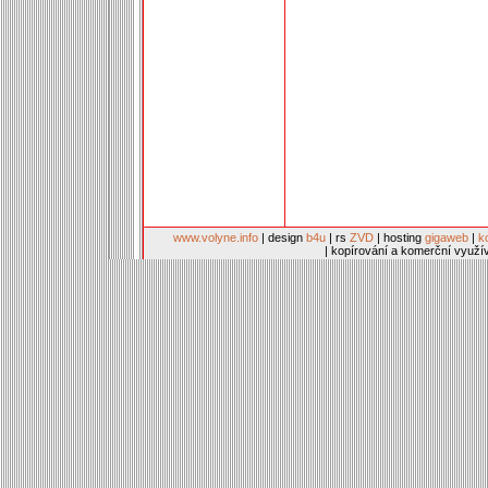
www.volyne.info
| design
b4u
| rs
ZVD
| hosting
gigaweb
|
k
| kopírování a komerční využí