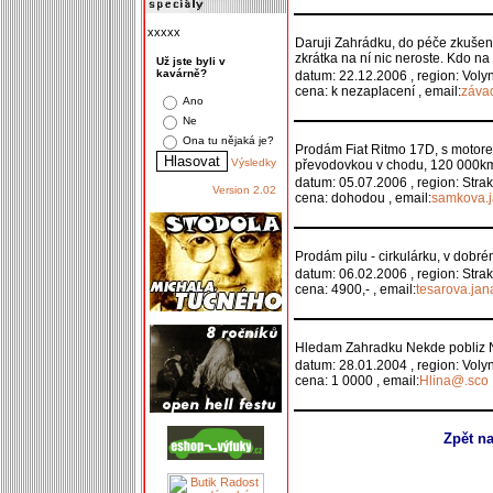
xxxxx
Daruji Zahrádku, do péče zkušen
zkrátka na ní nic neroste. Kdo na
Už jste byli v
kavárně?
datum: 22.12.2006 , region: Voly
cena: k nezaplacení , email:
záva
Ano
Ne
Ona tu nějaká je?
Prodám Fiat Ritmo 17D, s motore
Výsledky
převodovkou v chodu, 120 000km,
datum: 05.07.2006 , region: Stra
Version 2.02
cena: dohodou , email:
samkova.
Prodám pilu - cirkulárku, v dobré
datum: 06.02.2006 , region: Stra
cena: 4900,- , email:
tesarova.ja
Hledam Zahradku Nekde pobliz
datum: 28.01.2004 , region: Voly
cena: 1 0000 , email:
Hlina@.sco
,
Zpět n