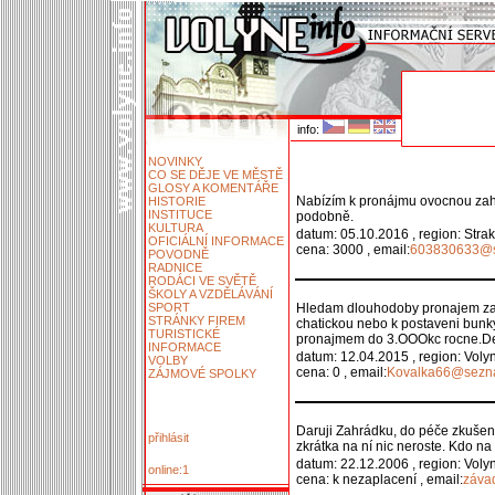
info:
NOVINKY
CO SE DĚJE VE MĚSTĚ
GLOSY A KOMENTÁŘE
Nabízím k pronájmu ovocnou zah
HISTORIE
INSTITUCE
podobně.
KULTURA
datum: 05.10.2016 , region: Stra
OFICIÁLNÍ INFORMACE
cena: 3000 , email:
603830633@s
POVODNĚ
RADNICE
RODÁCI VE SVĚTĚ
ŠKOLY A VZDĚLÁVÁNÍ
SPORT
Hledam dlouhodoby pronajem zah
STRÁNKY FIREM
chatickou nebo k postaveni bunky
TURISTICKÉ
pronajmem do 3.OOOkc rocne.Dek
INFORMACE
datum: 12.04.2015 , region: Voly
VOLBY
cena: 0 , email:
Kovalka66@sezn
ZÁJMOVÉ SPOLKY
Daruji Zahrádku, do péče zkušen
přihlásit
zkrátka na ní nic neroste. Kdo na
datum: 22.12.2006 , region: Voly
online:1
cena: k nezaplacení , email:
záva