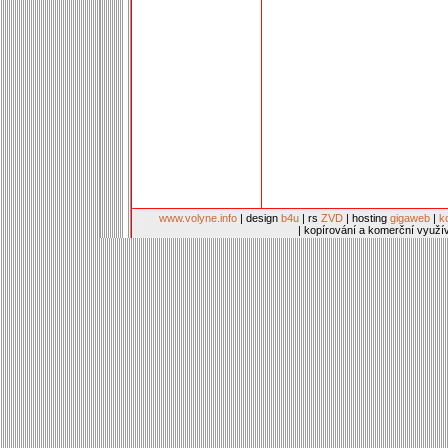
www.volyne.info
| design
b4u
| rs
ZVD
| hosting
gigaweb
|
k
| kopírování a komerční využí