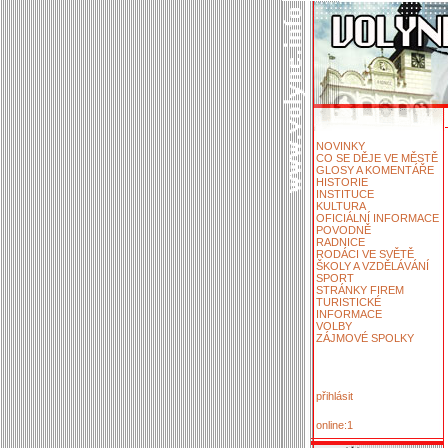
NOVINKY
CO SE DĚJE VE MĚSTĚ
GLOSY A KOMENTÁŘE
HISTORIE
INSTITUCE
KULTURA
OFICIÁLNÍ INFORMACE
POVODNĚ
RADNICE
RODÁCI VE SVĚTĚ
ŠKOLY A VZDĚLÁVÁNÍ
SPORT
STRÁNKY FIREM
TURISTICKÉ
INFORMACE
VOLBY
ZÁJMOVÉ SPOLKY
přihlásit
online:1