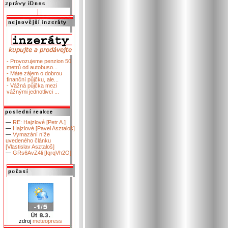
- Provozujeme penzion 50
metrů od autobuso...
- Máte zájem o dobrou
finanční půjčku, ale...
- Vážná půjčka mezi
vážnými jednotlivci ...
—
RE: Hajzlové [Petr A.]
—
Hajzlové [Pavel Asztaloš]
—
Vymazání níže
uvedeného článku
[Vlastislav Asztaloš]
—
GRs6AvZ4li [IqrqVh2O]
zdroj
meteopress