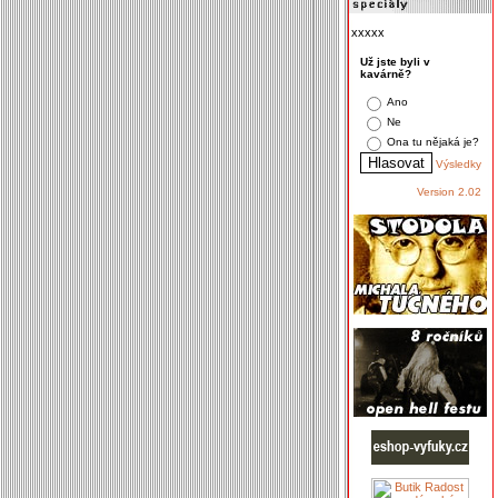
xxxxx
Už jste byli v
kavárně?
Ano
Ne
Ona tu nějaká je?
Výsledky
Version 2.02