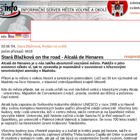
sobota
svátek
nastav
info:
03.06.'04,
Stará Blažková
,
Rodáci ve světě
počet přístupů: 6618
Stará Blažková on the road - Alcalá de Henares
reagovat
Alcalá de Henares je u nás takřka absolutně neznámé město. Pakliže o jeho
existenci někdo ví, tak to zpravidla je maximálně v souvislosti s březnovými
teroristickými atentáty v Madridu.
Přitom je to město s velkou historií a turistickým potenciálem. Leží asi 30 km východně od
Madridu na řece Henares, v klasické vnitrošpanělské krajině-Mesetě.
Kdo do města přijede, tak se zcela určitě na své návštěvě setká s klasickými znaky Alcaly
- univerzitou, Miguelem de Cervantesem (i když, pravda, osobně asi těžko) a početnou
čapí kolonií.
Alcalá byla zapsána do Světového kulturního dědictví UNESCO v roce 1998 a to hlavně
díky svému komplexu historických budov patřící převážně zdejší univerzitě. Všechny tyto
budovy, tedy i celá univerzita, leží v centru města, takže centrum je na španělské město
nezvykle klidné. Univerzita, jejíž historie začíná u krále Sancha IV, je třetí nejstarší ve
Španělsku, po univerzitě v Palencii (nikoli Valencii) a Salamance. Se svou 700 letou tradicí
je nejstarší na historickém území království Toledského.
Všechny budovy jsou zřetelně popsány a u každé je krátký popis její historie, takže si
člověk přečte někdy opravdu zajímavé příběhy.Třeba budovu Capilla del Oidor si postavili
tři studenti z bohatých rodin, ale jak už tak bývá ve studentském životě zvykem, holdovali