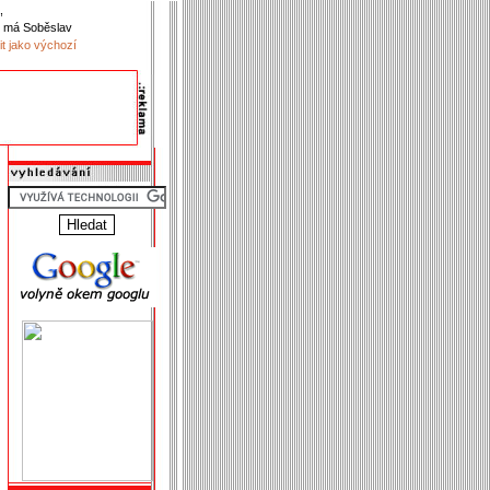
,
 má Soběslav
it jako výchozí