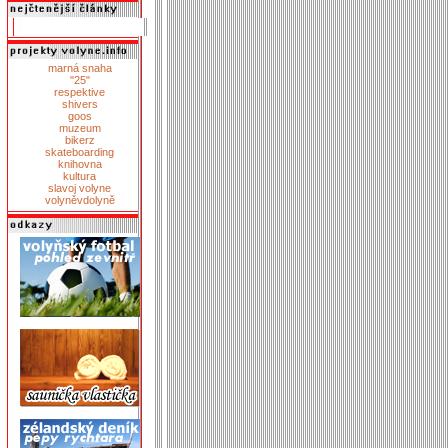
marná snaha
"25"
respektive
shivers
goos
muzeum
bikerz
skateboarding
knihovna
kultura
slavoj volyne
volyněvdolyně