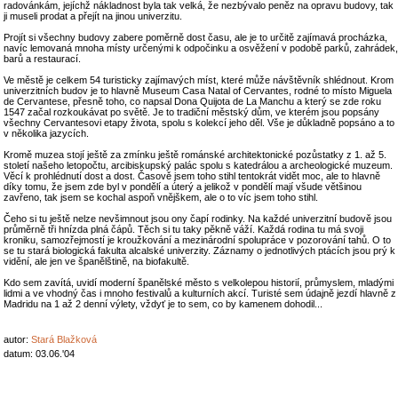
radovánkám, jejíchž nákladnost byla tak velká, že nezbývalo peněz na opravu budovy, tak
ji museli prodat a přejít na jinou univerzitu.
Projít si všechny budovy zabere poměrně dost času, ale je to určitě zajímavá procházka,
navíc lemovaná mnoha místy určenými k odpočinku a osvěžení v podobě parků, zahrádek,
barů a restaurací.
Ve městě je celkem 54 turisticky zajímavých míst, které může návštěvník shlédnout. Krom
univerzitních budov je to hlavně Museum Casa Natal of Cervantes, rodné to místo Miguela
de Cervantese, přesně toho, co napsal Dona Quijota de La Manchu a který se zde roku
1547 začal rozkoukávat po světě. Je to tradiční městský dům, ve kterém jsou popsány
všechny Cervantesovi etapy života, spolu s kolekcí jeho děl. Vše je důkladně popsáno a to
v několika jazycích.
Kromě muzea stojí ještě za zmínku ještě románské architektonické pozůstatky z 1. až 5.
století našeho letopočtu, arcibiskupský palác spolu s katedrálou a archeologické muzeum.
Věcí k prohlédnutí dost a dost. Časově jsem toho stihl tentokrát vidět moc, ale to hlavně
díky tomu, že jsem zde byl v pondělí a úterý a jelikož v pondělí mají všude většinou
zavřeno, tak jsem se kochal aspoň vnějškem, ale o to víc jsem toho stihl.
Čeho si tu ještě nelze nevšimnout jsou ony čapí rodinky. Na každé univerzitní budově jsou
průměrně tři hnízda plná čápů. Těch si tu taky pěkně váží. Každá rodina tu má svoji
kroniku, samozřejmostí je kroužkování a mezinárodní spolupráce v pozorování tahů. O to
se tu stará biologická fakulta alcalské univerzity. Záznamy o jednotlivých ptácích jsou prý k
vidění, ale jen ve španělštině, na biofakultě.
Kdo sem zavítá, uvidí moderní španělské město s velkolepou historií, průmyslem, mladými
lidmi a ve vhodný čas i mnoho festivalů a kulturních akcí. Turisté sem údajně jezdí hlavně z
Madridu na 1 až 2 denní výlety, vždyť je to sem, co by kamenem dohodil...
autor:
Stará Blažková
datum: 03.06.'04