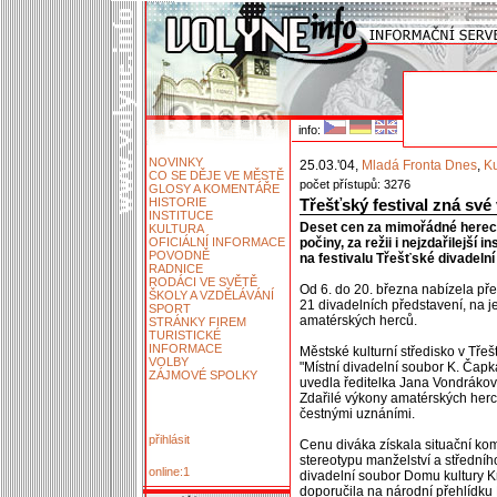
info:
NOVINKY
25.03.'04,
Mladá Fronta Dnes
,
Ku
CO SE DĚJE VE MĚSTĚ
počet přístupů: 3276
GLOSY A KOMENTÁŘE
HISTORIE
Třešťský festival zná své 
INSTITUCE
Deset cen za mimořádné hereck
KULTURA
OFICIÁLNÍ INFORMACE
počiny, za režii i nejzdařilejší
POVODNĚ
na festivalu Třešťské divadelní 
RADNICE
RODÁCI VE SVĚTĚ
Od 6. do 20. března nabízela př
ŠKOLY A VZDĚLÁVÁNÍ
21 divadelních představení, na 
SPORT
amatérských herců.
STRÁNKY FIREM
TURISTICKÉ
INFORMACE
Městské kulturní středisko v Třeš
VOLBY
"Místní divadelní soubor K. Čapk
ZÁJMOVÉ SPOLKY
uvedla ředitelka Jana Vondrákov
Zdařilé výkony amatérských herců
čestnými uznáními.
přihlásit
Cenu diváka získala situační ko
stereotypu manželství a středníh
online:1
divadelní soubor Domu kultury Kro
doporučila na národní přehlídku