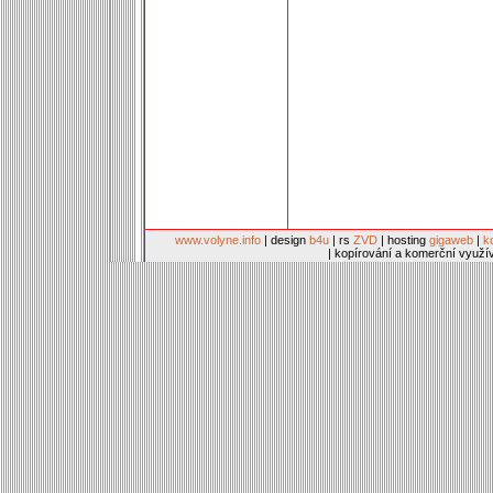
www.volyne.info
| design
b4u
| rs
ZVD
| hosting
gigaweb
|
k
| kopírování a komerční využí