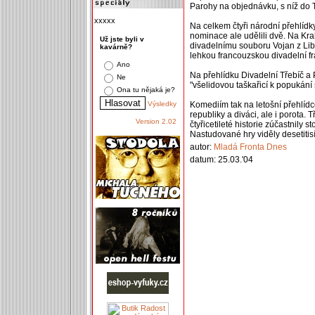
Parohy na objednávku, s níž do T
xxxxx
Na celkem čtyři národní přehlídk
nominace ale udělili dvě. Na K
Už jste byli v
divadelnímu souboru Vojan z Libic
kavárně?
lehkou francouzskou divadelní f
Ano
Na přehlídku Divadelní Třebíč a
Ne
"všelidovou taškařicí k popukán
Ona tu nějaká je?
Výsledky
Komediím tak na letošní přehlídc
republiky a diváci, ale i porota.
Version 2.02
čtyřicetileté historie zúčastnily
Nastudované hry viděly desetitis
autor:
Mladá Fronta Dnes
datum: 25.03.'04