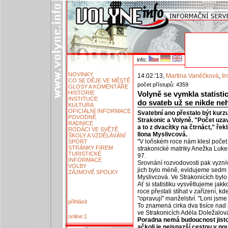
info:
NOVINKY
14.02.'13,
Martina Vaněčková
,
In
CO SE DĚJE VE MĚSTĚ
počet přístupů: 4359
GLOSY A KOMENTÁŘE
HISTORIE
Volyně se vymkla statisti
INSTITUCE
do svateb už se nikde ne
KULTURA
OFICIÁLNÍ INFORMACE
Svatební ano přestalo být kurzu
POVODNĚ
Strakonic a Volyně. "Počet uza
RADNICE
a to z dvacítky na čtrnáct," ře
RODÁCI VE SVĚTĚ
Ilona Myslivcová.
ŠKOLY A VZDĚLÁVÁNÍ
"V loňském roce nám klesl počet
SPORT
STRÁNKY FIREM
strakonické matriky Anežka Lukeš
TURISTICKÉ
97.
INFORMACE
Srovnání rozvodovosti pak vyzní
VOLBY
jich bylo méně, evidujeme sedm
ZÁJMOVÉ SPOLKY
Myslivcová. Ve Strakonicích bylo
Ať si statistiku vysvětlujeme jakko
roce přestali stíhat v zařízení,
"opravují" manželství. "Loni jsme 
přihlásit
To znamená cirka dva tisíce nad
ve Strakonicích Adéla Doležalov
online:1
Poradna nemá budoucnost jisto
ačkoli je nejsnazší cestou v nou