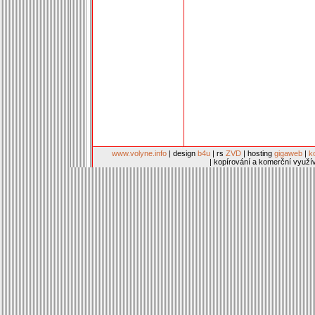
www.volyne.info
| design
b4u
| rs
ZVD
| hosting
gigaweb
|
k
| kopírování a komerční využí