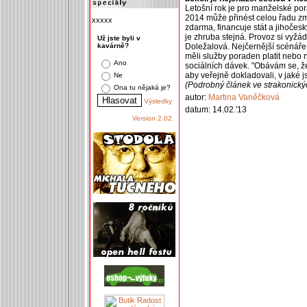
Letošní rok je pro manželské po
2014 může přinést celou řadu změ
xxxxx
zdarma, financuje stát a jihočesk
je zhruba stejná. Provoz si vyžádá
Už jste byli v
kavárně?
Doležalová. Nejčernější scénáře, 
měli služby poraden platit nebo 
Ano
sociálních dávek. "Obávám se, že
aby veřejně dokladovali, v jaké j
Ne
(Podrobný článek ve strakonick
Ona tu nějaká je?
autor:
Martina Vaněčková
Výsledky
datum: 14.02.'13
Version 2.02