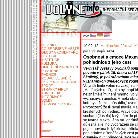
info:
NOVINKY
10.02.'13,
Martina Vaněčková
,
Ku
CO SE DĚJE VE MĚSTĚ
počet přístupů: 4434
GLOSY A KOMENTÁŘE
HISTORIE
Osobnost a emoce Maxmi
INSTITUCE
pohlednice z jeho cest
KULTURA
OFICIÁLNÍ INFORMACE
Vernisáž výstavy originálů poh
POVODNĚ
povede v pátek 15. února od 1
RADNICE
Skalický, je pokračováním míst
RODÁCI VE SVĚTĚ
významných uměleckých rodin 
ŠKOLY A VZDĚLÁVÁNÍ
Volyňští tímto volně navazují na
SPORT
STRÁNKY FIREM
„Malířských rodů, jako byl napří
TURISTICKÉ
nejznámějším, není mnoho. Volyn
INFORMACE
význačných umělců. A měla obrov
VOLBY
kořeny a že zde působila,“ uvedl
ZÁJMOVÉ SPOLKY
Prvorozený že tří synů malíře M
kreslených pohlednic. Právě ote
sochaře (Josefa) k výletům do př
se tvorba Maxmiliána ml. v průbě
přihlásit
důležitá a jejího vyobrazení se c
pojmenována Když klekání klink
online:1
pohlednice z Boháčových cest po 
originály byly původně určeny 