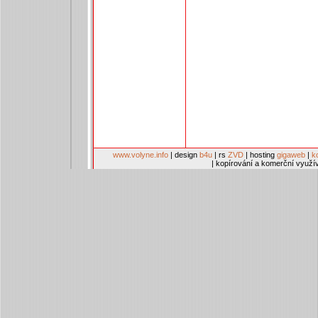
www.volyne.info
| design
b4u
| rs
ZVD
| hosting
gigaweb
|
k
| kopírování a komerční využí