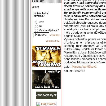
výletech, které doprovází svým
dočíst kratičké poznámky ale i 
xxxxx
snadné vysvětlit povahu Maxmi
Byl to člověk velmi emočně vy
Už jste byli v
kavárně?
duše s obrovskou potřebou tvoři
Umělecké cítění Boháčů se proje
Ano
dokázali předstihnout svou dobu,
sběratelství. „Měli cit pro to, ab
Ne
artefakty lidové tvořivosti jako na
Ona tu nějaká je?
měly v budoucnu velmi důležitou 
Výsledky
podotkl Skalický.
Výstava pohlednic potrvá ve tvrzi
Version 2.02
příznivce umění připravena ještě 
Boháčů - restaurátorství. Od 17 
Lukáš Černý. Podtitulek tohoto pov
Maxmilián a Josef Boháčové stá
restaurování v časech, kdy slovo
pohostinskou činností než ochra
podvečer 16. února ve volyňské t
autor:
Martina Vaněčková
datum: 10.02.'13