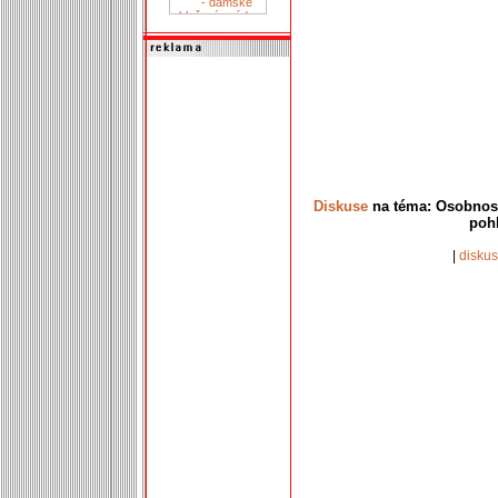
Diskuse
na téma: Osobnost
pohl
|
disku