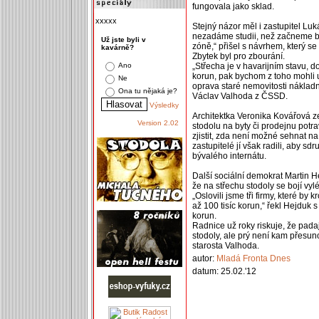
fungovala jako sklad.
xxxxx
Stejný názor měl i zastupitel Lu
nezadáme studii, než začneme b
Už jste byli v
zóně,“ přišel s návrhem, který s
kavárně?
Zbytek byl pro zbourání.
Ano
„Střecha je v havarijním stavu, 
korun, pak bychom z toho mohli 
Ne
oprava staré nemovitosti nákladn
Ona tu nějaká je?
Václav Valhoda z ČSSD.
Výsledky
Architektka Veronika Kovářová z
Version 2.02
stodolu na byty či prodejnu potr
zjistit, zda není možné sehnat na
zastupitelé jí však radili, aby 
bývalého internátu.
Další sociální demokrat Martin Hej
že na střechu stodoly se bojí vyl
„Oslovili jsme tři firmy, které by
až 100 tisíc korun,“ řekl Hejduk s
korun.
Radnice už roky riskuje, že padaj
stodoly, ale prý není kam přesuno
starosta Valhoda.
autor:
Mladá Fronta Dnes
datum: 25.02.'12