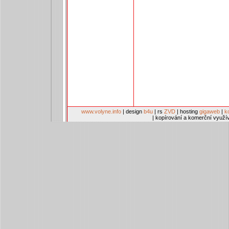
www.volyne.info
| design
b4u
| rs
ZVD
| hosting
gigaweb
|
k
| kopírování a komerční využí