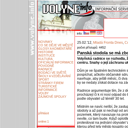
info:
NOVINKY
25.02.'12,
Mladá Fronta Dnes
,
Co
CO SE DĚJE VE MĚSTĚ
počet přístupů: 4452
GLOSY A KOMENTÁŘE
HISTORIE
Panská stodola se má zbo
INSTITUCE
Volyňská radnice se rozhodla, 
KULTURA
OFICIÁLNÍ INFORMACE
centru. Snahy o její záchranu u
POVODNĚ
RADNICE
Dům je ve špatném technickém st
RODÁCI VE SVĚTĚ
pospíchat, ačkoliv občanské sdr
ŠKOLY A VZDĚLÁVÁNÍ
navrhuje, aby ještě měsíc, či dva 
SPORT
by se nedaly získat dotace na zá
STRÁNKY FIREM
TURISTICKÉ
INFORMACE
Radnice argumentuje tím, že z děr
VOLBY
procházejí či k ní nosí odpad do
ZÁJMOVÉ SPOLKY
podle obyvatel už téměř 30 let.
Místním se navíc nelíbí, že zastu
stodoly a až pak si nechají od arc
přihlásit
pozemek, který navazuje na prol
nevíte, co tam bude. Když oplotít
online:1
protestoval na jednání obyvatel 
kterou před lety město koupilo 