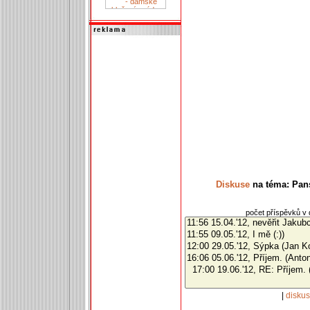
Diskuse
na téma: Pans
počet příspěvků v d
|
disku