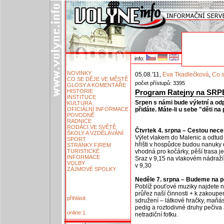
info:
NOVINKY
05.08.'11,
Eva Tkadlečková
,
Co s
CO SE DĚJE VE MĚSTĚ
počet přístupů: 3395
GLOSY A KOMENTÁŘE
HISTORIE
Program Ratejny na SR
INSTITUCE
Srpen s námi bude výletní a od
KULTURA
OFICIÁLNÍ INFORMACE
přidáte. Máte-li u sebe "děti na
POVODNĚ
RADNICE
RODÁCI VE SVĚTĚ
Čtvrtek 4. srpna – Cestou nec
ŠKOLY A VZDĚLÁVÁNÍ
Výlet vlakem do Malenic a odtud
SPORT
hřišti v hospůdce budou nanuky 
STRÁNKY FIREM
TURISTICKÉ
vhodná pro kočárky, pěší trasa j
INFORMACE
Sraz v 9,15 na vlakovém nádraží
VOLBY
v 9,30
ZÁJMOVÉ SPOLKY
Neděle 7. srpna – Budeme na p
Poblíž pouťové muziky najdete n
průřez naší činnosti + k zakoup
přihlásit
sdružení – látkové hračky, maňás
pedig a roztodivné druhy pečiva 
online:1
netradiční fotku.