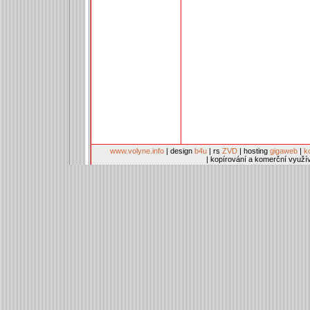
www.volyne.info
| design
b4u
| rs
ZVD
| hosting
gigaweb
|
k
| kopírování a komerční využí