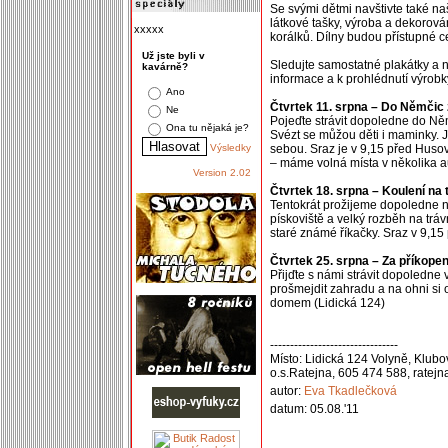
Se svými dětmi navštivte také na
látkové tašky, výroba a dekorov
xxxxx
korálků. Dílny budou přístupné 
Už jste byli v
Sledujte samostatné plakátky a
kavárně?
informace a k prohlédnutí výrob
Ano
Čtvrtek 11. srpna – Do Němčic 
Ne
Pojeďte strávit dopoledne do N
Ona tu nějaká je?
Svézt se můžou děti i maminky. Je
Výsledky
sebou. Sraz je v 9,15 před Huso
– máme volná místa v několika aut
Version 2.02
Čtvrtek 18. srpna – Koulení na 
Tentokrát prožijeme dopoledne 
pískoviště a velký rozběh na trá
staré známé říkačky. Sraz v 9,15
Čtvrtek 25. srpna – Za příkope
Přijďte s námi strávit dopoledne 
prošmejdit zahradu a na ohni si 
domem (Lidická 124)
--------------------------------
Místo: Lidická 124 Volyně, Klu
o.s.Ratejna, 605 474 588, rate
autor:
Eva Tkadlečková
datum: 05.08.'11