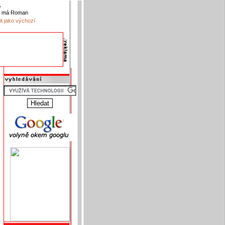
,
k má Roman
it jako výchozí