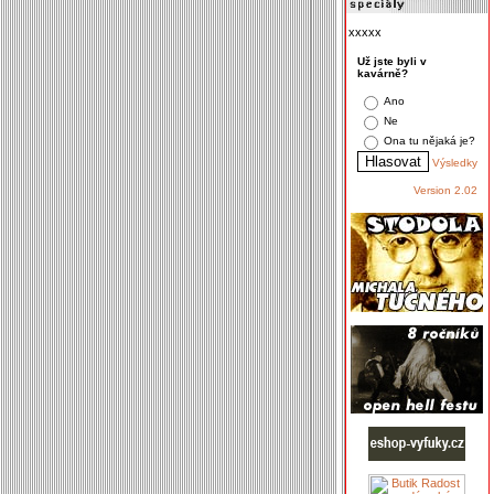
xxxxx
Už jste byli v
kavárně?
Ano
Ne
Ona tu nějaká je?
Výsledky
Version 2.02