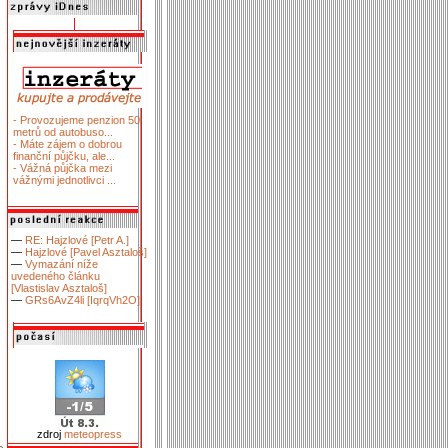
- Provozujeme penzion 50
metrů od autobuso...
- Máte zájem o dobrou
finanční půjčku, ale...
- Vážná půjčka mezi
vážnými jednotlivci ...
—
RE: Hajzlové [Petr A.]
—
Hajzlové [Pavel Asztaloš]
—
Vymazání níže
uvedeného článku
[Vlastislav Asztaloš]
—
GRs6AvZ4li [IqrqVh2O]
zdroj
meteopress