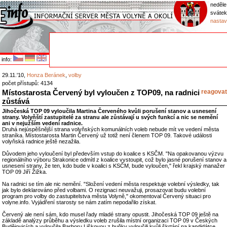
neděle
sváte
nastav
info:
29.11.'10,
Honza Beránek
,
volby
počet přístupů: 4134
Místostarosta Červený byl vyloučen z TOP09, na radnici
reagovat
zůstává
Jihočeská TOP 09 vyloučila Martina Červeného kvůli porušení stanov a usnesení
strany. Volyňští zastupitelé za stranu ale zůstávají u svých funkcí a nic se nemění
ani v nejužším vedení radnice.
Druhá nejúspěšnější strana volyňských komunálních voleb nebude mít ve vedení města
straníka. Místostarosta Martin Červený už totiž není členem TOP 09. Takové události
volyňská radnice ještě nezažila.
Důvodem jeho vyloučení byl především vstup do koalice s KSČM. "Na opakovanou výzvu
regionálního výboru Strakonice odmítl z koalice vystoupit, což bylo jasné porušení stanov a
usnesení strany, že ten, kdo bude v koalici s KSČM, bude vyloučen," řekl krajský manažer
TOP 09 Jiří Žižka.
Na radnici se tím ale nic nemění. "Složení vedení města respektuje volební výsledky, tak
jak bylo deklarováno před volbami. O rezignaci neuvažuji, prosazovat budu volební
program pro volby do zastupitelstva města Volyně," okomentoval Červený situaci pro
volyne.info. Vyjádření starosty se nám zatím nepodařilo získat.
Červený ale není sám, kdo musel řady mladé strany opustit. Jihočeská TOP 09 ještě na
základě analýzy průběhu a výsledku voleb zrušila místní organizaci TOP 09 v Českých
Budějovicích a vyloučila Barboru Liškovou z buňky vyloučili kvůli škrtání na kandidátce.