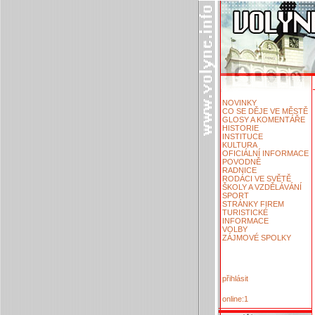
NOVINKY
CO SE DĚJE VE MĚSTĚ
GLOSY A KOMENTÁŘE
HISTORIE
INSTITUCE
KULTURA
OFICIÁLNÍ INFORMACE
POVODNĚ
RADNICE
RODÁCI VE SVĚTĚ
ŠKOLY A VZDĚLÁVÁNÍ
SPORT
STRÁNKY FIREM
TURISTICKÉ
INFORMACE
VOLBY
ZÁJMOVÉ SPOLKY
přihlásit
online:1