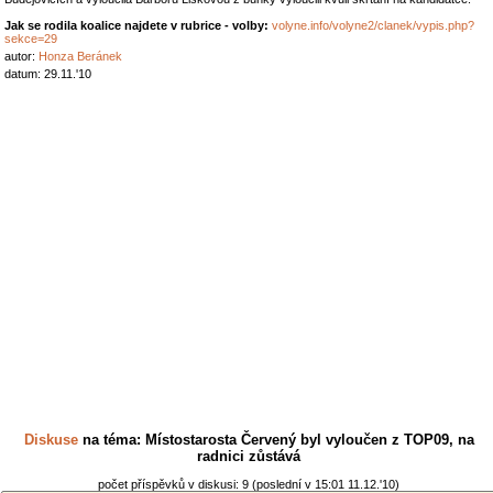
Jak se rodila koalice najdete v rubrice - volby:
volyne.info/volyne2/clanek/vypis.php?
sekce=29
autor:
Honza Beránek
datum: 29.11.'10
Diskuse
na téma: Místostarosta Červený byl vyloučen z TOP09, na
radnici zůstává
počet příspěvků v diskusi: 9 (poslední v 15:01 11.12.'10)