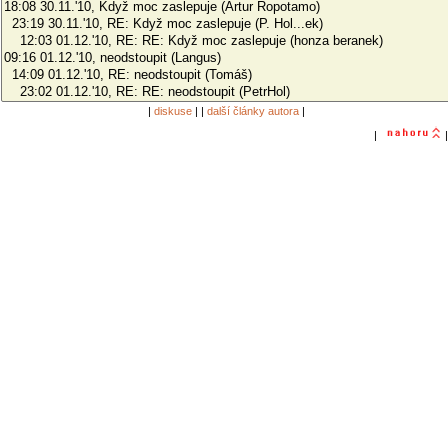
|
diskuse
| |
další články autora
|
|
|