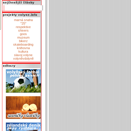
marná snaha
"25"
respektive
shivers
goos
muzeum
bikerz
skateboarding
knihovna
kultura
slavoj volyne
volyněvdolyně