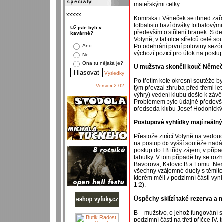
mateřskými celky.
xxxxx
Komrska i Věneček se ihned zařa
fotbalistů baví diváky fotbalový
Už jste byli v
především o střílení branek. S d
kavárně?
Volyně, v tabulce střelců celé so
Ano
Po odehrání první poloviny sezón
výchozí pozicí pro útok na postu
Ne
Ona tu nějaká je?
U mužstva skončil kouč Něme
Výsledky
Po třetím kole okresní soutěže b
Version 2.02
tým převzal zhruba před třemi let
výhry) vedení klubu došlo k záv
Problémem bylo údajně předevší
předseda klubu Josef Hodonický,
Postupové vyhlídky mají reáln
Přestože ztrácí Volyně na vedouc
na postup do vyšší soutěže nadále
postup do I.B třídy zájem, v příp
tabulky. V tom případě by se ro
Bavorova, Katovic B a Lomu. Nesp
všechny vzájemné duely s těmito 
kterém měli v podzimní části vynik
1:2).
Úspěchy sklízí také rezerva a 
B – mužstvo, o jehož fungování s
podzimní části na třetí příčce I