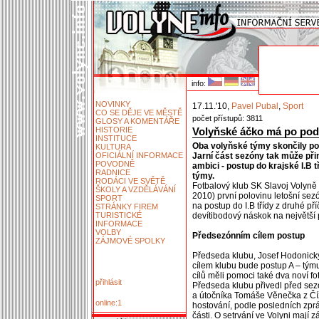
info:
NOVINKY
17.11.'10,
Pavel Pubal
,
Sport
CO SE DĚJE VE MĚSTĚ
počet přístupů: 3811
GLOSY A KOMENTÁŘE
HISTORIE
Volyňské áčko má po po
INSTITUCE
Oba volyňské týmy skončily po
KULTURA
OFICIÁLNÍ INFORMACE
Jarní část sezóny tak může při
POVODNĚ
ambici - postup do krajské I.B 
RADNICE
týmy.
RODÁCI VE SVĚTĚ
Fotbalový klub SK Slavoj Volyně 
ŠKOLY A VZDĚLÁVÁNÍ
2010) první polovinu letošní sezó
SPORT
na postup do I.B třídy z druhé př
STRÁNKY FIREM
TURISTICKÉ
devítibodový náskok na největší 
INFORMACE
VOLBY
Předsezónním cílem postup
ZÁJMOVÉ SPOLKY
Předseda klubu, Josef Hodonický,
cílem klubu bude postup A – týmu 
cílů měli pomoci také dva noví fot
přihlásit
Předseda klubu přivedl před se
a útočníka Tomáše Věnečka z Číž
online:1
hostování, podle posledních zprá
části. O setrvání ve Volyni mají 