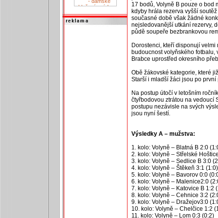
17 bodů, Volyně B pouze o bod 
kdyby hrála rezerva vyšší soutěž (
současné době však žádné konkr
nejsledovanější utkání rezervy, 
půdě soupeře bezbrankovou rem
Dorostenci, kteří disponují velm
budoucnost volyňského fotbalu, 
Brabce uprostřed okresního přeb
Obě žákovské kategorie, které již 
Starší i mladší žáci jsou po prvn
Na postup útočí v letošním ročníku
čtyřbodovou ztrátou na vedoucí S
postupu nezávisle na svých výsled
jsou nyní šestí.
Výsledky A – mužstva:
1. kolo: Volyně – Blatná B 2:0 (1:
2. kolo: Volyně – Střelské Hoštice
3. kolo: Volyně – Sedlice B 3:0 (2
4. kolo: Volyně – Štěkeň 3:1 (1:0)
5. kolo: Volyně – Bavorov 0:0 (0:
6. kolo: Volyně – Malenice2:0 (2:
7. kolo: Volyně – Katovice B 1:2 (
8. kolo: Volyně – Cehnice 3:2 (2:
9. kolo: Volyně – Dražejov3:0 (1:
10. kolo: Volyně – Chelčice 1:2 (
11. kolo: Volyně – Lom 0:3 (0:2)