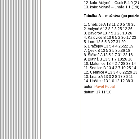
12. kolo: Volyně – Osek B 4:0 (2:
13. kolo: Volyně – Lnáře 1:1 (1:0
Tabulka A – mužstva (po podzim
1. Chelčice A 13 11 2 0 57:9 35
2. Volyně A 13 8 2 3 25:12 26
3. Bavorov 13 7 5 1 23:10 26
4. Katovice B 13 6 5 2 30:17 23
5. Lom 13 5 5 3 27:31 20
6. Dražejov 13 5 4 4 26:22 19
7. Osek B 13 5 3 5 35:36 18
8. Štěkeň A 13 5 1 7 31:33 16
9. Blatná B 13 5 1 7 18:26 16
10. Malenice 13 4 2 7 28:37 14
11. Sedlice B 13 4 2 7 10:25 14
12. Cehnice A 13 3 4 6 22:29 13
13. Lnáře A 13 3 2 8 17:36 11
14. Hoštice 13 1 0 12 12:38 3
autor:
Pavel Pubal
datum: 17.11.'10