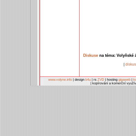
Diskuse
na téma: Volyňské 
|
disku
www.volyne.info
| design
b4u
| rs
ZVD
| hosting
gigaweb
|
k
| kopírování a komerční využí