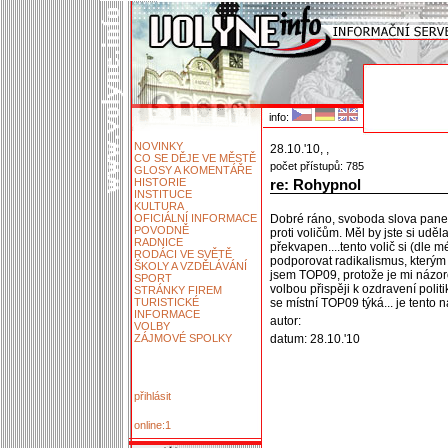
info:
NOVINKY
28.10.'10, ,
CO SE DĚJE VE MĚSTĚ
počet přístupů: 785
GLOSY A KOMENTÁŘE
HISTORIE
re: Rohypnol
INSTITUCE
KULTURA
OFICIÁLNÍ INFORMACE
Dobré ráno, svoboda slova pane k
POVODNĚ
proti voličům. Měl by jste si udě
RADNICE
překvapen....tento volič si (dle
RODÁCI VE SVĚTĚ
podporovat radikalismus, kterým 
ŠKOLY A VZDĚLÁVÁNÍ
jsem TOP09, protože je mi názoro
SPORT
volbou přispěji k ozdravení politik
STRÁNKY FIREM
TURISTICKÉ
se místní TOP09 týká... je tento
INFORMACE
autor:
VOLBY
ZÁJMOVÉ SPOLKY
datum: 28.10.'10
přihlásit
online:1