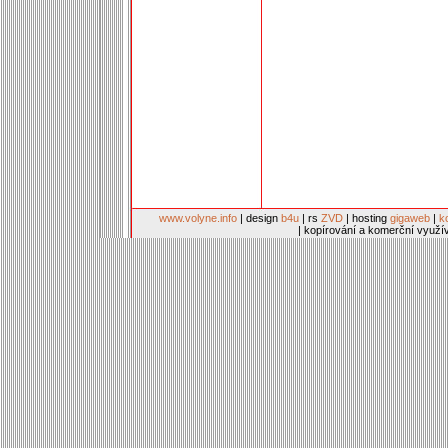
www.volyne.info
| design
b4u
| rs
ZVD
| hosting
gigaweb
|
k
| kopírování a komerční využí