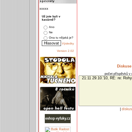
xxxxx
Už jste byli v
kavárně?
Ano
Ne
Ona tu nějaká je?
Výsledky
Version 2.02
Diskuse
počet příspěvků v d
|
disku