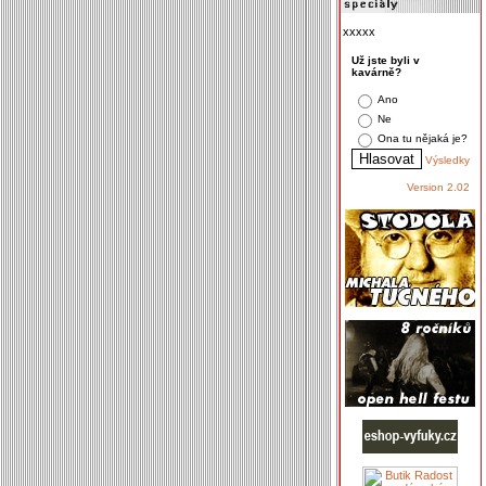
xxxxx
Už jste byli v
kavárně?
Ano
Ne
Ona tu nějaká je?
Výsledky
Version 2.02