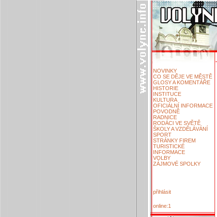
NOVINKY
CO SE DĚJE VE MĚSTĚ
GLOSY A KOMENTÁŘE
HISTORIE
INSTITUCE
KULTURA
OFICIÁLNÍ INFORMACE
POVODNĚ
RADNICE
RODÁCI VE SVĚTĚ
ŠKOLY A VZDĚLÁVÁNÍ
SPORT
STRÁNKY FIREM
TURISTICKÉ
INFORMACE
VOLBY
ZÁJMOVÉ SPOLKY
přihlásit
online:1