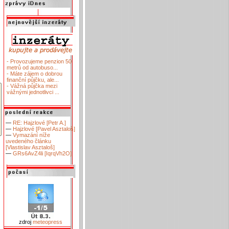
- Provozujeme penzion 50
metrů od autobuso...
- Máte zájem o dobrou
finanční půjčku, ale...
- Vážná půjčka mezi
vážnými jednotlivci ...
—
RE: Hajzlové [Petr A.]
—
Hajzlové [Pavel Asztaloš]
—
Vymazání níže
uvedeného článku
[Vlastislav Asztaloš]
—
GRs6AvZ4li [IqrqVh2O]
zdroj
meteopress