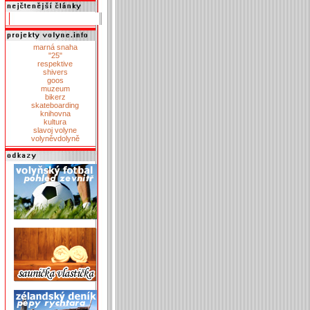
marná snaha
"25"
respektive
shivers
goos
muzeum
bikerz
skateboarding
knihovna
kultura
slavoj volyne
volyněvdolyně