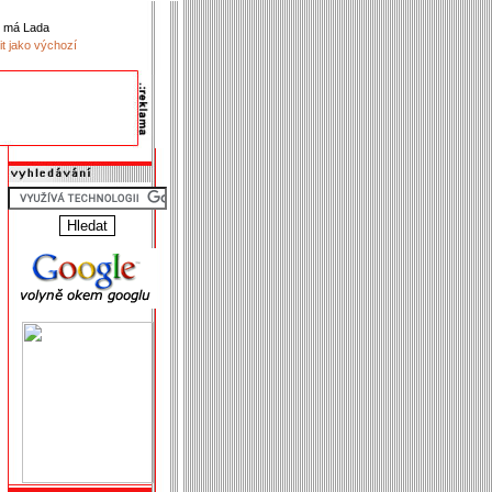
k má Lada
it jako výchozí