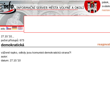
pátek,
sváte
nastav
info:
27.10.'10, ,
počet přístupů: 673
demokratická
reagovat
vážené topko, odkdy jsou komunisti demokratická strana?!
autor:
datum: 27.10.'10