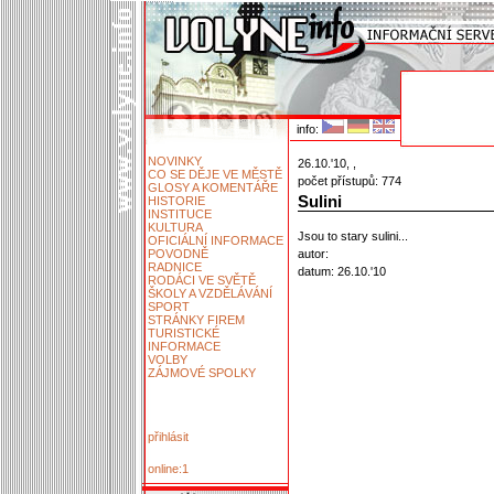
info:
NOVINKY
26.10.'10, ,
CO SE DĚJE VE MĚSTĚ
počet přístupů: 774
GLOSY A KOMENTÁŘE
Sulini
HISTORIE
INSTITUCE
KULTURA
Jsou to stary sulini...
OFICIÁLNÍ INFORMACE
POVODNĚ
autor:
RADNICE
datum: 26.10.'10
RODÁCI VE SVĚTĚ
ŠKOLY A VZDĚLÁVÁNÍ
SPORT
STRÁNKY FIREM
TURISTICKÉ
INFORMACE
VOLBY
ZÁJMOVÉ SPOLKY
přihlásit
online:1