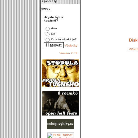
xxxxx
Už jste byli v
kavárně?
Ano
Ne
Ona tu nějaká je?
Disk
Výsledky
|
disku
Version 2.02