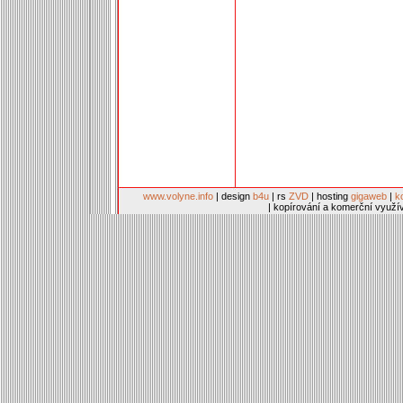
www.volyne.info
| design
b4u
| rs
ZVD
| hosting
gigaweb
|
k
| kopírování a komerční využí