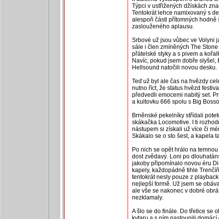
Týpci v ustřižených džískách znač
Tentokrát lehce namixovaný s dea
alespoň části přítomných hodně 
zaslouženého aplausu.
Srbové už jsou vůbec ve Volyni 
sále i člen zmíněných The Stone
přátelské styky a s pivem a kořalk
Navíc, pokud jsem dobře slyšel, B
Hellsound natočili novou desku.
Teď už byl ale čas na hvězdy celé
nutno říct, že status hvězd fest
předvedli emocemi nabitý set. Pr
a kultovku 666 spolu s Big Bosso
Brněnské pekelníky střídali potet
skákačka Locomotive. I ti rozho
nástupem si získali už více či m
Skákalo se o sto šest, a kapela 
Po nich se opět hrálo na temnou
dost zvědavý. Loni po dlouhatán
jakoby připomínalo novou éru Dim
kapely, každopádně tihle Trenčíňá
tentokrát nesly pouze z playback
nejlepší formě. Už jsem se obáva
ale vše se nakonec v dobré obrát
nezklamaly.
A šlo se do finále. Do třetice se 
kytaru a s ním nastoupili domácí