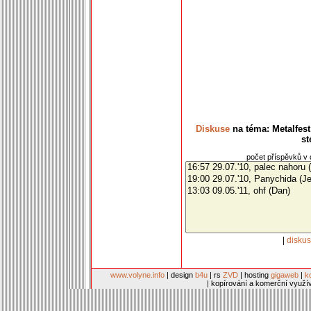
Diskuse
na téma: Metalfest 
st
počet příspěvků v d
|
disku
www.volyne.info
| design
b4u
| rs
ZVD
| hosting
gigaweb
|
k
| kopírování a komerční využí