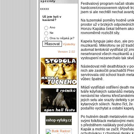
Festivalový program načali strako
hardcore/crossoverem stylově tr
xxxxx
jsem si ale nechtěl nechat ava
Už jste byli v
kavárně?
Na tuzemské poměry hodně unikát
prostor už v brzkých odpoledních
Ano
Honzu Kapáka čekal během akce 
rovnoměrně rozložit síly.
Ne
Ona tu nějaká je?
Kapela funguje jako duo, ale pro
Výsledky
muzikantů. Mikrofonu se již tradi
automat tentokrát vystřídal již
Version 2.02
nesehranost všech muzikantů a j
vystoupení nezanechalo tak skv
Následovat měl death/black v podá
nich ale zaskočili prachatičtí P
servírovala old school trash metal
vůbec špatně.
Mládí vystřídali ostřílení death 
tváře kdyňských satanášů metaly 
nenávist ke všemu křesťanskému,
jejich setu ale srazily defekty s 
kytarových sólech. Nutno říct, ž
podařilo vychytat a ostatní kap
Po hutném death metalovém masa
svými folk/black metalovými me
s předstihem nalákaly pod pódium
Kapák a mohlo se začít. Plzeňs
ochutnávkou z chystané desky, k