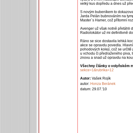
velký kus dopředu a dnes už pře
S novým bubeníkem to dokazovali 
Jarda Pelán bubnováním na tympá
Master´s Hamer, což přítomní roz
Avenger už však notně přetáhli 
Radiolokátor už mi definitivně do
Ráno se sice dostavila lehká koc
akce se opravdu povedla. Hlavní
pohodových kolejí, což se určitě p
u vchodu či předraženého piva, t
znovu a snad už opravdu na koupa
Všechny články o volyňském m
sekce=1&rubrika=12
Autor:
Vašek Rojík
autor:
Honza Beránek
datum: 29.07.'10