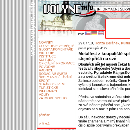
info:
NOVINKY
29.07.'10,
Honza Beránek
,
Kultu
CO SE DĚJE VE MĚSTĚ
počet přístupů: 4127
GLOSY A KOMENTÁŘE
HISTORIE
Metalfest z koupaliště spl
INSTITUCE
stejně přišli na své
KULTURA
OFICIÁLNÍ INFORMACE
Dlouhých pět let museli čekat 
POVODNĚ
festival v jihočeské Volyni a do
RADNICE
vyplatilo. Pořadatelé Rámus&co.
RODÁCI VE SVĚTĚ
a na svět přišel skromnější po
ŠKOLY A VZDĚLÁVÁNÍ
Zatímco poslední ročníky Open He
SPORT
STRÁNKY FIREM
vyšinutý fanoušek s bajonetem, 
TURISTICKÉ
tentokrát se o slovo přihlásilo po
INFORMACE
VOLBY
Představa sobotního večera strá
ZÁJMOVÉ SPOLKY
nádherné prvorepublikové plová
za své během páteční noci.„Akc
objevilo se v noci z pátku na so
přihlásit
Do sálu nakonec dorazily necelé t
finále znamenala mírný finanční
online:1
číslo spíše pozitivním překvapen