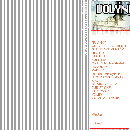
NOVINKY
CO SE DĚJE VE MĚSTĚ
GLOSY A KOMENTÁŘE
HISTORIE
INSTITUCE
KULTURA
OFICIÁLNÍ INFORMACE
POVODNĚ
RADNICE
RODÁCI VE SVĚTĚ
ŠKOLY A VZDĚLÁVÁNÍ
SPORT
STRÁNKY FIREM
TURISTICKÉ
INFORMACE
VOLBY
ZÁJMOVÉ SPOLKY
přihlásit
online:1