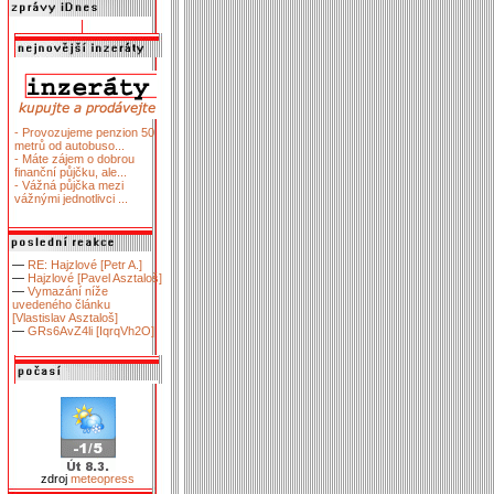
- Provozujeme penzion 50
metrů od autobuso...
- Máte zájem o dobrou
finanční půjčku, ale...
- Vážná půjčka mezi
vážnými jednotlivci ...
—
RE: Hajzlové [Petr A.]
—
Hajzlové [Pavel Asztaloš]
—
Vymazání níže
uvedeného článku
[Vlastislav Asztaloš]
—
GRs6AvZ4li [IqrqVh2O]
zdroj
meteopress