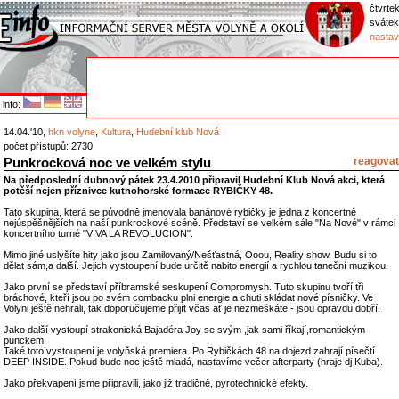
čtvrtek
svátek
nastav
info:
14.04.'10,
hkn volyne
,
Kultura
,
Hudební klub Nová
počet přístupů: 2730
Punkrocková noc ve velkém stylu
reagovat
Na předposlední dubnový pátek 23.4.2010 připravil Hudební Klub Nová akci, která
potěší nejen příznivce kutnohorské formace RYBIČKY 48.
Tato skupina, která se původně jmenovala banánové rybičky je jedna z koncertně
nejúspěšnějších na naší punkrockové scéně. Představí se velkém sále "Na Nové" v rámci
koncertního turné "VIVA LA REVOLUCION".
Mimo jiné uslyšíte hity jako jsou Zamilovaný/Nešťastná, Ooou, Reality show, Budu si to
dělat sám,a další. Jejich vystoupení bude určitě nabito energií a rychlou taneční muzikou.
Jako první se představí příbramské seskupení Compromysh. Tuto skupinu tvoří tři
bráchové, kteří jsou po svém combacku plni energie a chuti skládat nové písničky. Ve
Volyni ještě nehráli, tak doporučujeme přijít včas ať je nezmeškáte - jsou opravdu dobří.
Jako další vystoupí strakonická Bajadéra Joy se svým ,jak sami říkají,romantickým
punckem.
Také toto vystoupení je volyňská premiera. Po Rybičkách 48 na dojezd zahrají písečtí
DEEP INSIDE. Pokud bude noc ještě mladá, nastavíme večer afterparty (hraje dj Kuba).
Jako překvapení jsme připravili, jako již tradičně, pyrotechnické efekty.