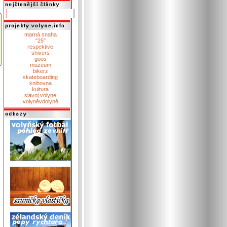
marná snaha
"25"
respektive
shivers
goos
muzeum
bikerz
skateboarding
knihovna
kultura
slavoj volyne
volyněvdolyně