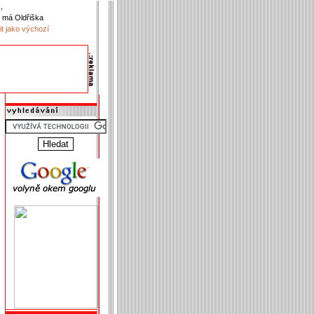
,
 má Oldřiška
it jako výchozí