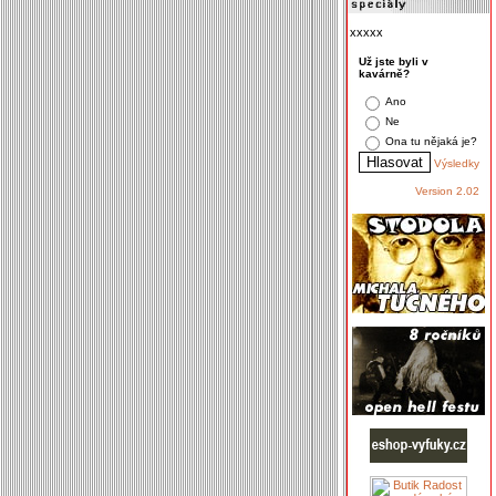
xxxxx
Už jste byli v
kavárně?
Ano
Ne
Ona tu nějaká je?
Výsledky
Version 2.02