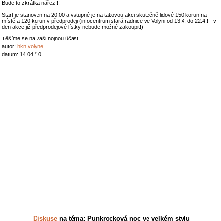
Bude to zkrátka nářez!!!
Start je stanoven na 20:00 a vstupné je na takovou akci skutečně lidové 150 korun na
místě a 120 korun v předprodeji (infocentrum stará radnice ve Volyni od 13.4. do 22.4.! - v
den akce již předprodejové lístky nebude možné zakoupit!)
Těšíme se na vaši hojnou účast.
autor:
hkn volyne
datum: 14.04.'10
Diskuse
na téma: Punkrocková noc ve velkém stylu