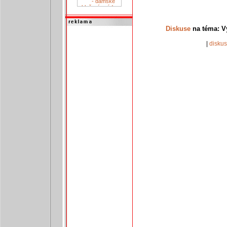
Diskuse
na téma: Vý
|
disku