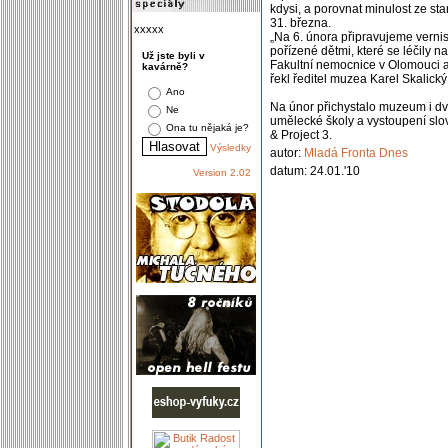
kdysi, a porovnat minulost ze st
31. března.
xxxxx
„Na 6. února připravujeme vernis
pořízené dětmi, které se léčily 
Už jste byli v
Fakultní nemocnice v Olomouci a k
kavárně?
řekl ředitel muzea Karel Skalický
Ano
Na únor přichystalo muzeum i dva
Ne
umělecké školy a vystoupení slo
Ona tu nějaká je?
& Project 3.
Výsledky
autor:
Mladá Fronta Dnes
datum: 24.01.'10
Version 2.02