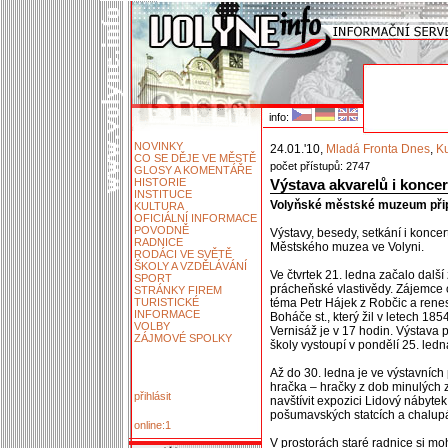
info:
NOVINKY
24.01.'10,
Mladá Fronta Dnes
,
Ku
CO SE DĚJE VE MĚSTĚ
počet přístupů: 2747
GLOSY A KOMENTÁŘE
HISTORIE
Výstava akvarelů i koncer
INSTITUCE
Volyňské městské muzeum připr
KULTURA
OFICIÁLNÍ INFORMACE
POVODNĚ
Výstavy, besedy, setkání i konce
RADNICE
Městského muzea ve Volyni.
RODÁCI VE SVĚTĚ
ŠKOLY A VZDĚLÁVÁNÍ
Ve čtvrtek 21. ledna začalo další
SPORT
prácheňské vlastivědy. Zájemce o
STRÁNKY FIREM
TURISTICKÉ
téma Petr Hájek z Robčic a renes
INFORMACE
Boháče st., který žil v letech 1
VOLBY
Vernisáž je v 17 hodin. Výstava 
ZÁJMOVÉ SPOLKY
školy vystoupí v pondělí 25. ledn
Až do 30. ledna je ve výstavních
hračka – hračky z dob minulých 
přihlásit
navštívit expozici Lidový nábyte
pošumavských statcích a chalupá
online:1
V prostorách staré radnice si m