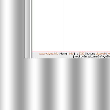
www.volyne.info
| design
b4u
| rs
ZVD
| hosting
gigaweb
|
k
| kopírování a komerční využí