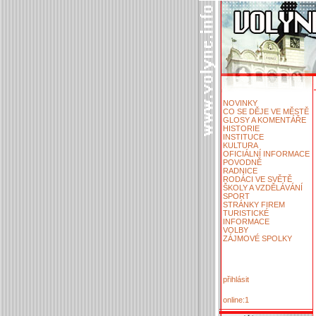
NOVINKY
CO SE DĚJE VE MĚSTĚ
GLOSY A KOMENTÁŘE
HISTORIE
INSTITUCE
KULTURA
OFICIÁLNÍ INFORMACE
POVODNĚ
RADNICE
RODÁCI VE SVĚTĚ
ŠKOLY A VZDĚLÁVÁNÍ
SPORT
STRÁNKY FIREM
TURISTICKÉ
INFORMACE
VOLBY
ZÁJMOVÉ SPOLKY
přihlásit
online:1