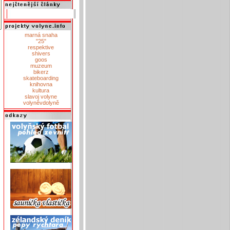
marná snaha
"25"
respektive
shivers
goos
muzeum
bikerz
skateboarding
knihovna
kultura
slavoj volyne
volyněvdolyně