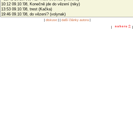
|
diskuse
| |
další články autora
|
|
|