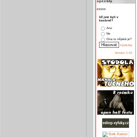
xxxxx
Už jste byli v
kavárně?
Ano
Ne
Ona tu nějaká je?
Výsledky
Version 2.02