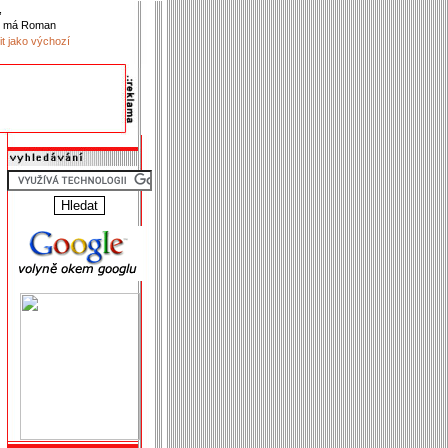
,
k má Roman
it jako výchozí