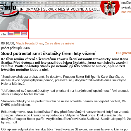
neděle
sváte
nastav
info:
08.10.'08,
Mladá Fronta Dnes
,
Co se děje ve městě
počet přístupů: 3407
Soud potrestal smrt školačky třemi lety vězení
reagovat
Ke třem rokům vězení a šestiletému zákazu řízení odsoudil strakonický soud Karla
Staňka. Před dvěma a půl lety srazil dodávkou školačku, která na následky zranění
zemřela. Podle obžaloby Staněk po nehodě její tělo odtáhl ze silnice, opřel o zeď
bývalého nočního klubu a ujel.
"Soud považuje za prokázané, že dodávku Peugeot Boxer řídil řezník Karel Staněk, po
nárazu dívce neposkytl první pomoc, přestože se jí dotýkal," zdůvodnila dnes soudkyně
Helena Märtlová.
"Upřednostnil své sobecké zájmy nad prioritami, na kterých stojí společnost," řekl u soudu
státní zástupce Michal Koman.
Staňkova obhájkyně se proti rozsudku na místě odvolala. Staněk se vyjádřit nechtěl, MF
DNES položil telefon.
Eriku Kodymovou srazila dodávka tři dny před šestnáctými narozeninami, když se vracela
z čerpací stanice po krajnici na výpadovce z Volyně na Strakonice. Dívku srazila bílá
dodávka Peugeot Boxer patřící volyňskému řezníkovi Karlu Staňkovi. Staněk ale popírá, že
by vůz řídil.
Obhájkyně volyňského řezníka Jitka Třeštíková ze Strakonic se snažila svého klienta po