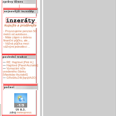
- Provozujeme penzion 50
metrů od autobuso...
- Máte zájem o dobrou
finanční půjčku, ale...
- Vážná půjčka mezi
vážnými jednotlivci ...
—
RE: Hajzlové [Petr A.]
—
Hajzlové [Pavel Asztaloš]
—
Vymazání níže
uvedeného článku
[Vlastislav Asztaloš]
—
GRs6AvZ4li [IqrqVh2O]
zdroj
meteopress