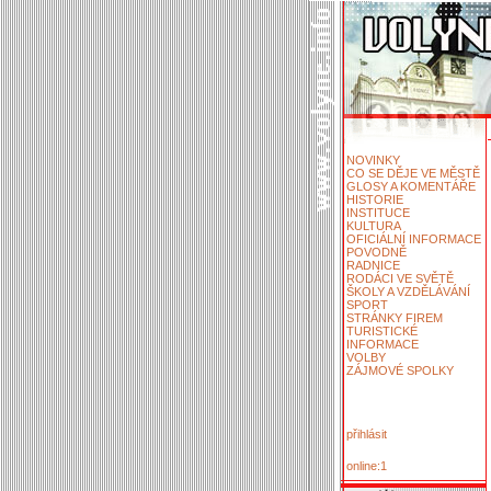
NOVINKY
CO SE DĚJE VE MĚSTĚ
GLOSY A KOMENTÁŘE
HISTORIE
INSTITUCE
KULTURA
OFICIÁLNÍ INFORMACE
POVODNĚ
RADNICE
RODÁCI VE SVĚTĚ
ŠKOLY A VZDĚLÁVÁNÍ
SPORT
STRÁNKY FIREM
TURISTICKÉ
INFORMACE
VOLBY
ZÁJMOVÉ SPOLKY
přihlásit
online:1