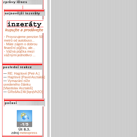
- Provozujeme penzion 50
metrů od autobuso...
- Máte zájem o dobrou
finanční půjčku, ale...
- Vážná půjčka mezi
vážnými jednotlivci ...
—
RE: Hajzlové [Petr A.]
—
Hajzlové [Pavel Asztaloš]
—
Vymazání níže
uvedeného článku
[Vlastislav Asztaloš]
—
GRs6AvZ4li [IqrqVh2O]
zdroj
meteopress