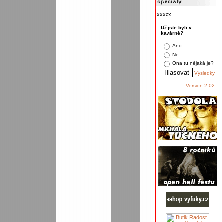
xxxxx
Už jste byli v
kavárně?
Ano
Ne
Ona tu nějaká je?
Výsledky
Version 2.02