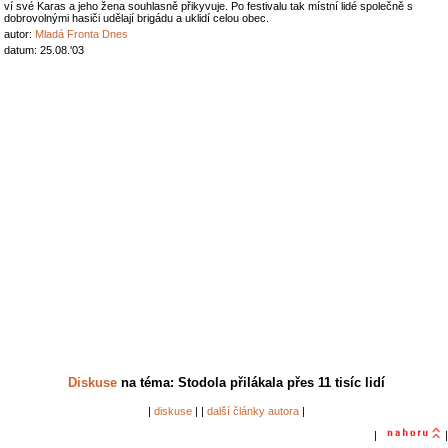
ví své Karas a jeho žena souhlasně přikyvuje. Po festivalu tak místní lidé společně s
dobrovolnými hasiči udělají brigádu a uklidí celou obec.
autor:
Mladá Fronta Dnes
datum: 25.08.'03
Diskuse
na téma: Stodola přilákala přes 11 tisíc lidí
|
diskuse
| |
další články autora
|
|
|