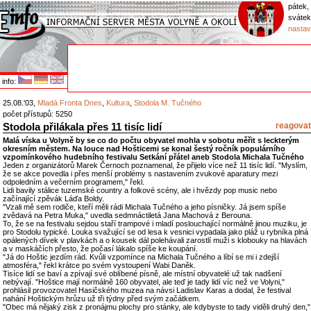
pátek,
sváte
nastav
info:
25.08.'03,
Mladá Fronta Dnes
,
Kultura
,
Stodola M. Tučného
počet přístupů: 5250
Stodola přilákala přes 11 tisíc lidí
reagovat
Malá víska u Volyně by se co do počtu obyvatel mohla v sobotu měřit s leckterým
okresním městem. Na louce nad Hošticemi se konal šestý ročník populárního
vzpomínkového hudebního festivalu Setkání přátel aneb Stodola Michala Tučného
Jeden z organizátorů Marek Černoch poznamenal, že přijelo více než 11 tisíc lidí. "Myslím,
že se akce povedla i přes menší problémy s nastavením zvukové aparatury mezi
odpoledním a večerním programem," řekl.
Lidi bavily stálice tuzemské country a folkové scény, ale i hvězdy pop music nebo
začínající zpěvák Láďa Boldy.
"Vzali mě sem rodiče, kteří měli rádi Michala Tučného a jeho písničky. Já jsem spíše
zvědavá na Petra Muka," uvedla sedmnáctiletá Jana Machová z Berouna.
To, že se na festivalu sejdou staří trampové i mladí poslouchající normálně jinou muziku, je
pro Stodolu typické. Louka svažující se od lesa k vesnici vypadala jako pláž u rybníka plná
opálených dívek v plavkách a o kousek dál polehávali zarostlí muži s klobouky na hlavách
a v maskáčích přesto, že počasí lákalo spíše ke koupání.
"Já do Hoštic jezdím rád. Kvůli vzpomínce na Michala Tučného a líbí se mi i zdejší
atmosféra," řekl krátce po svém vystoupení Wabi Daněk.
Tisíce lidí se baví a zpívají své oblíbené písně, ale místní obyvatelé už tak nadšení
nebývají. "Hoštice mají normálně 160 obyvatel, ale teď je tady lidí víc než ve Volyni,"
prohlásil provozovatel Hasičského muzea na návsi Ladislav Karas a dodal, že festival
nahání Hoštickým hrůzu už tři týdny před svým začátkem.
"Obec má nějaký zisk z pronájmu plochy pro stánky, ale kdybyste to tady viděli druhý den,"