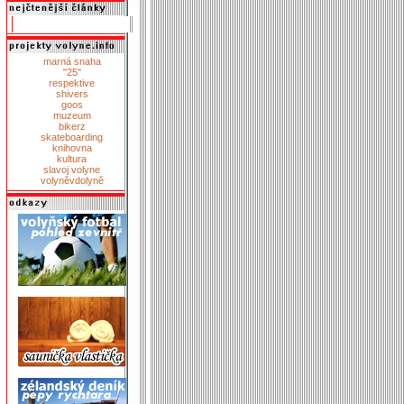
marná snaha
"25"
respektive
shivers
goos
muzeum
bikerz
skateboarding
knihovna
kultura
slavoj volyne
volyněvdolyně