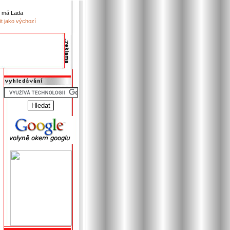
k má Lada
it jako výchozí