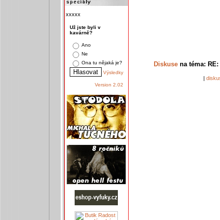
xxxxx
Už jste byli v
kavárně?
Ano
Ne
Ona tu nějaká je?
Diskuse
na téma: RE: 
Výsledky
|
disku
Version 2.02