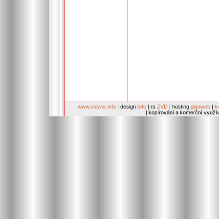
www.volyne.info
| design
b4u
| rs
ZVD
| hosting
gigaweb
|
k
| kopírování a komerční využí