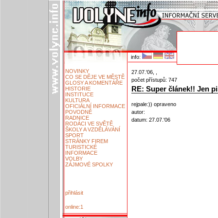
info:
NOVINKY
27.07.'06, ,
CO SE DĚJE VE MĚSTĚ
počet přístupů: 747
GLOSY A KOMENTÁŘE
RE: Super článek!! Jen pi
HISTORIE
INSTITUCE
KULTURA
rejpale:)) opraveno
OFICIÁLNÍ INFORMACE
POVODNĚ
autor:
RADNICE
datum: 27.07.'06
RODÁCI VE SVĚTĚ
ŠKOLY A VZDĚLÁVÁNÍ
SPORT
STRÁNKY FIREM
TURISTICKÉ
INFORMACE
VOLBY
ZÁJMOVÉ SPOLKY
přihlásit
online:1