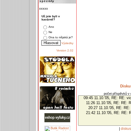
xxxxx
Už jste byli v
kavárně?
Ano
Ne
Ona tu nějaká je?
Výsledky
Version 2.02
Disku
počet příspěvků v d
|
disku