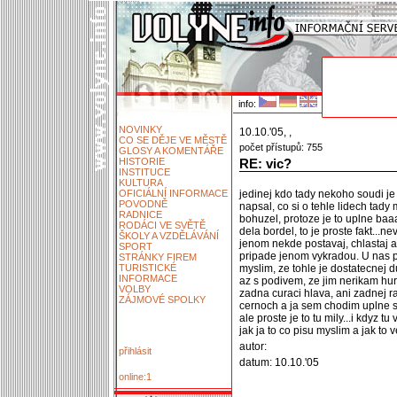
info:
NOVINKY
10.10.'05, ,
CO SE DĚJE VE MĚSTĚ
počet přístupů: 755
GLOSY A KOMENTÁŘE
HISTORIE
RE: vic?
INSTITUCE
KULTURA
OFICIÁLNÍ INFORMACE
jedinej kdo tady nekoho soudi je
POVODNĚ
napsal, co si o tehle lidech tady
RADNICE
bohuzel, protoze je to uplne baaaj
RODÁCI VE SVĚTĚ
dela bordel, to je proste fakt...n
ŠKOLY A VZDĚLÁVÁNÍ
jenom nekde postavaj, chlastaj 
SPORT
pripade jenom vykradou. U nas 
STRÁNKY FIREM
TURISTICKÉ
myslim, ze tohle je dostatecnej du
INFORMACE
az s podivem, ze jim nerikam hu
VOLBY
zadna curaci hlava, ani zadnej ras
ZÁJMOVÉ SPOLKY
cernoch a ja sem chodim uplne s 
ale proste je to tu mily...i kdyz tu
jak ja to co pisu myslim a jak to v
autor:
přihlásit
datum: 10.10.'05
online:1