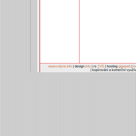
www.volyne.info
| design
b4u
| rs
ZVD
| hosting
gigaweb
|
k
| kopírování a komerční využí