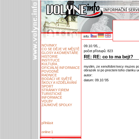
info:
NOVINKY
09.10.'05, ,
CO SE DĚJE VE MĚSTĚ
počet přístupů: 823
GLOSY A KOMENTÁŘE
RE: RE: co to ma bejt?
HISTORIE
INSTITUCE
KULTURA
myslim, ze xenofobni kecy muzes poz
OFICIÁLNÍ INFORMACE
obrazek si po precteni toho clanku u
POVODNĚ
RADNICE
autor:
RODÁCI VE SVĚTĚ
datum: 09.10.'05
ŠKOLY A VZDĚLÁVÁNÍ
SPORT
STRÁNKY FIREM
TURISTICKÉ
INFORMACE
VOLBY
ZÁJMOVÉ SPOLKY
přihlásit
online:1