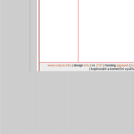
www.volyne.info
| design
b4u
| rs
ZVD
| hosting
gigaweb
|
k
| kopírování a komerční využí