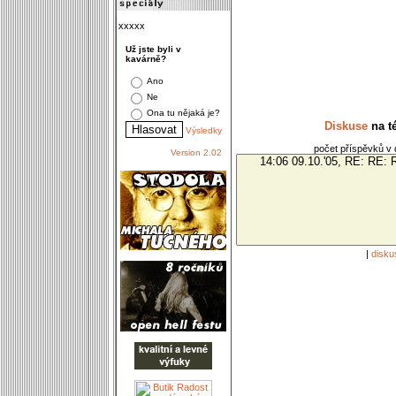
xxxxx
Už jste byli v
kavárně?
Ano
Ne
Ona tu nějaká je?
Diskuse
na t
Výsledky
počet příspěvků v d
Version 2.02
|
disku