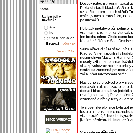
Deštivý páteční program začal už
Pekla obstarali blackouši Sator 
xxxxx
až s příchodem lesních skřetů Tro
lesích, vílách a trpaslících, to j
Už jste byli v
kavárně?
posluchačů.
Ano
Po black metalové půlhodince nas
více starší část publika. Zpěvák ř
Ne
jen trochu mimo. Okolo osmé hodi
Ona tu nějaká je?
Konkrétně Němce Soul Demise a 
Výsledky
Velká očekávání se však upínala
Version 2.02
Kladivo. V něm spojili síly hudeb
nesmrtelným Master´s Hammer. Sk
musely vzít za srdce snad každéh
si zazpívala/zachrčela notoricky
okořenila zahalená postava v čer
začal před mikrofonem ostřit.
Následně se předvedlo první šv
nemazali a ukázali zač je toho d
domácí black metalová jednička 
Prvně jmenovaní předvedli černý 
ozdobené o hřeby, texty o Satanov
To slovenská akvizice byla úpln
festu ujala příslušnice něžného
více procítěnější hudební výrazi
jízdách předchozích interpretů v
V sobotu se děly věci...