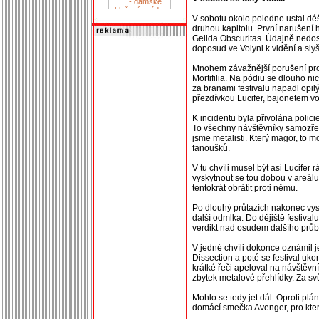
V sobotu okolo poledne ustal dé
druhou kapitolu. První naruše
Gelida Obscuritas. Údajně nedost
doposud ve Volyni k vidění a sly
Mnohem závažnější porušení prog
Mortifilia. Na pódiu se dlouho ni
za branami festivalu napadl opi
přezdívkou Lucifer, bajonetem v
K incidentu byla přivolána polici
To všechny návštěvníky samozře
jsme metalisti. Který magor, to m
fanoušků.
V tu chvíli musel být asi Lucifer r
vyskytnout se tou dobou v areálu
tentokrát obrátit proti němu.
Po dlouhý průtazích nakonec vyst
další odmlka. Do dějiště festival
verdikt nad osudem dalšího průb
V jedné chvíli dokonce oznámil je
Dissection a poté se festival uko
krátké řeči apeloval na návštěvní
zbytek metalové přehlídky. Za svů
Mohlo se tedy jet dál. Oproti plá
domácí smečka Avenger, pro ktero