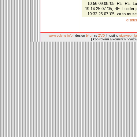
|
disku
www.volyne.info
| design
b4u
| rs
ZVD
| hosting
gigaweb
|
k
| kopírování a komerční využí