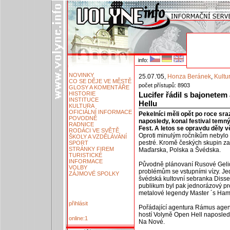
info:
NOVINKY
25.07.'05,
Honza Beránek
,
Kultu
CO SE DĚJE VE MĚSTĚ
počet přístupů: 8903
GLOSY A KOMENTÁŘE
HISTORIE
Lucifer řádil s bajonete
INSTITUCE
Hellu
KULTURA
OFICIÁLNÍ INFORMACE
Pekelníci měli opět po roce sra
POVODNĚ
naposledy, konal festival tem
RADNICE
Fest. A letos se opravdu děly 
RODÁCI VE SVĚTĚ
Oproti minulým ročníkům nebylo 
ŠKOLY A VZDĚLÁVÁNÍ
pestré. Kromě českých skupin za
SPORT
STRÁNKY FIREM
Maďarska, Polska a Švédska.
TURISTICKÉ
INFORMACE
Původně plánovaní Rusové Gelida
VOLBY
problémům se vstupními vízy. J
ZÁJMOVÉ SPOLKY
švédská kultovní sebranka Disse
publikum byl pak jednorázový pro
metalové legendy Master ´s Ha
přihlásit
Pořádající agentura Rámus agenc
hostí Volyně Open Hell naposled
online:1
Na Nové.