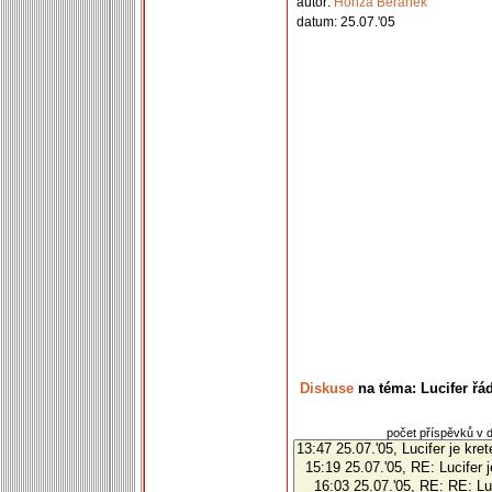
autor:
Honza Beránek
datum: 25.07.'05
Diskuse
na téma: Lucifer řá
počet příspěvků v d