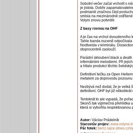
Sobotní večer začal vrcholit s n
je jistota. Dobře zapamatovateln
podmanili značnou část poslucha
smlsla na mezinárodně ostřílené 
Volyni znovu potvrdili.
Z basy rovnou na OHF
A je čas na vrchol dvoudenního kl
Tahle banda nuceně odpočívala ně
Nodtveida v kriminálu. Dissection
stoprocentně zaslouží.
Parádní skloubení black a death
infernálními melodiemi. Při jeji
a hltalo produkci těchto švédsk
Definitivní tečku za Open Hellem
metalem za doprovodu pozounu 
Nezbývá než dodat, že je velká š
definitivní. OHF byl již několikr
Tentokrát to ale vypadá, že pořad
Skončí tak výjimečná přehlídka
která si vytvořila respektovanou p
Autor:
Václav Prádelník
Starostův projev:
www.volyne.i
Pár fotek:
berrz.rajce.idnes.cz/