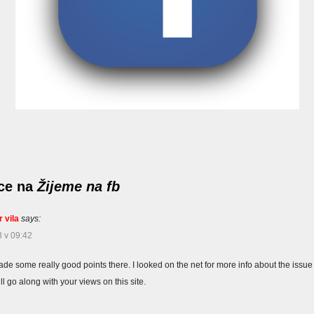
ce na
Žijeme na fb
 vila
says:
 v 09:42
de some really good points there. I looked on the net for more info about the issu
l go along with your views on this site.