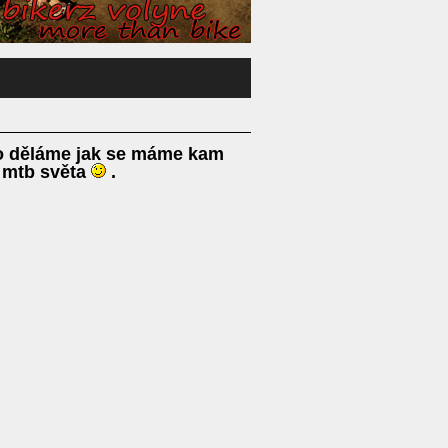
co děláme jak se máme kam
& mtb světa
.