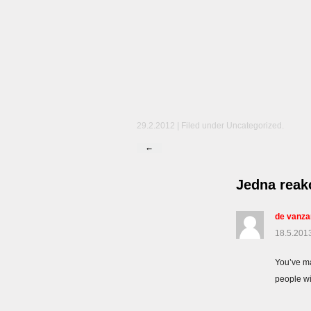
29.2.2012 | Filed under
Uncategorized
.
←
Jedna reak
de vanzar
18.5.2013
You’ve ma
people wil