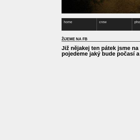
home
crew
pho
ŽIJEME NA FB
Již nějakej ten pátek jsme 
pojedeme jaký bude počasí a 