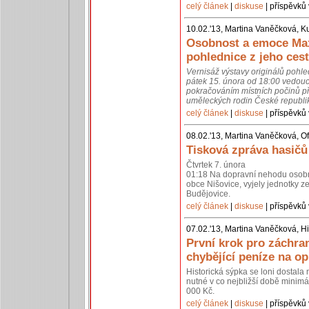
celý článek
|
diskuse
| příspěvků 
10.02.'13, Martina Vaněčková, K
Osobnost a emoce Max
pohlednice z jeho cest
Vernisáž výstavy originálů pohl
pátek 15. února od 18:00 vedouc
pokračováním místních počinů př
uměleckých rodin České republik
celý článek
|
diskuse
| příspěvků 
08.02.'13, Martina Vaněčková, Of
Tisková zpráva hasičů
Čtvrtek 7. února
01:18 Na dopravní nehodu osobní
obce Nišovice, vyjely jednotky 
Budějovice.
celý článek
|
diskuse
| příspěvků 
07.02.'13, Martina Vaněčková, Hi
První krok pro záchra
chybějící peníze na o
Historická sýpka se loni dostal
nutné v co nejbližší době minimál
000 Kč.
celý článek
|
diskuse
| příspěvků 