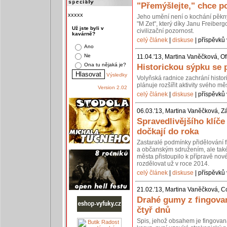
"Přemýšlejte," chce po
xxxxx
Jeho umění není o kochání pěkn
"M Zet", který díky Janu Freiberg
Už jste byli v
civilizační pozornost.
kavárně?
celý článek
|
diskuse
| příspěvků 
Ano
Ne
11.04.'13, Martina Vaněčková, Of
Ona tu nějaká je?
Historickou sýpku se 
Výsledky
Volyňská radnice zachrání histo
plánuje rozšířit aktivity svého 
Version 2.02
celý článek
|
diskuse
| příspěvků 
06.03.'13, Martina Vaněčková, Z
Spravedlivějšího klíč
dočkají do roka
Zastaralé podmínky přidělování 
a občanským sdružením, ale také 
města přistoupilo k přípravě nov
rozdělovat už v roce 2014.
celý článek
|
diskuse
| příspěvků 
21.02.'13, Martina Vaněčková, C
Drahé gumy z fingovan
čtyř dnů
Spis, jehož obsahem je fingovan