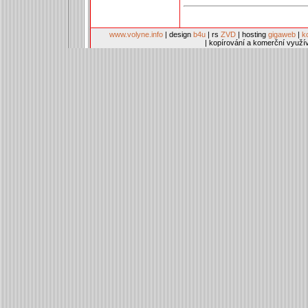
www.volyne.info
| design
b4u
| rs
ZVD
| hosting
gigaweb
|
k
| kopírování a komerční využí