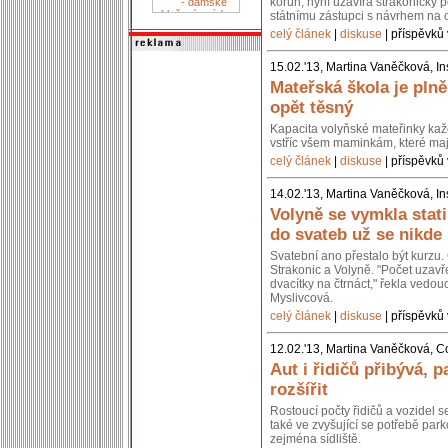
korun, nyní uzavírá strakonický p
státnímu zástupci s návrhem na 
celý článek
|
diskuse
| příspěvků 
15.02.'13, Martina Vaněčková, In
Mateřská škola je pln
opět těsný
Kapacita volyňské mateřinky kaž
vstříc všem maminkám, které mají
celý článek
|
diskuse
| příspěvků 
14.02.'13, Martina Vaněčková, In
Volyně se vymkla stati
do svateb už se nikde
Svatební ano přestalo být kurzu. 
Strakonic a Volyně. "Počet uzavř
dvacítky na čtrnáct," řekla vedou
Myslivcová.
celý článek
|
diskuse
| příspěvků 
12.02.'13, Martina Vaněčková, C
Aut i řidičů přibývá, p
rozšířit
Rostoucí počty řidičů a vozidel 
také ve zvyšující se potřebě park
zejména sídliště.