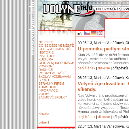
info:
NOVINKY
09.05.'13, Martina Vaněčková, Of
CO SE DĚJE VE MĚSTĚ
U pomníku padlým stoj
GLOSY A KOMENTÁŘE
HISTORIE
Klub 26. pěší divize držel čestn
INSTITUCE
Volyni - vedle pomníku obětem 1.
KULTURA
OFICIÁLNÍ INFORMACE
připomínat osvobození americko
POVODNĚ
celý článek
|
diskuse
| příspěvků 
RADNICE
RODÁCI VE SVĚTĚ
ŠKOLY A VZDĚLÁVÁNÍ
08.05.'13, Martina Vaněčková, Ku
SPORT
Volyně žije divadlem.
STRÁNKY FIREM
TURISTICKÉ
víkendy.
INFORMACE
VOLBY
Nad Volyní drží o prodloužených 
ZÁJMOVÉ SPOLKY
vládu herci, kteří byli úspěšní 
konkurenci celé jedné stovky so
některé názvy vystoupení - Testos
Hymna aneb Urfidlovačka či Pře
přihlásit
celý článek
|
diskuse
| příspěvků 
online:1
22.04.'13, Martina Vaněčková, Ku