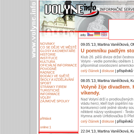
info:
NOVINKY
09.05.'13, Martina Vaněčková, Of
CO SE DĚJE VE MĚSTĚ
U pomníku padlým stoj
GLOSY A KOMENTÁŘE
HISTORIE
Klub 26. pěší divize držel čestn
INSTITUCE
Volyni - vedle pomníku obětem 1.
KULTURA
OFICIÁLNÍ INFORMACE
připomínat osvobození americko
POVODNĚ
celý článek
|
diskuse
| příspěvků 
RADNICE
RODÁCI VE SVĚTĚ
ŠKOLY A VZDĚLÁVÁNÍ
08.05.'13, Martina Vaněčková, Ku
SPORT
Volyně žije divadlem.
STRÁNKY FIREM
TURISTICKÉ
víkendy.
INFORMACE
VOLBY
Nad Volyní drží o prodloužených 
ZÁJMOVÉ SPOLKY
vládu herci, kteří byli úspěšní 
konkurenci celé jedné stovky so
některé názvy vystoupení - Testos
Hymna aneb Urfidlovačka či Pře
přihlásit
celý článek
|
diskuse
| příspěvků 
online:1
22.04.'13, Martina Vaněčková, Ku