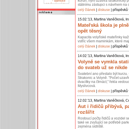
korun, nyní uzavírá strakonický p
státnímu zástupci s návrhem na 
celý článek
|
diskuse
| příspěvků 
15.02.'13, Martina Vaněčková, In
Mateřská škola je pln
opět těsný
Kapacita volyňské mateřinky kaž
vstříc všem maminkám, které mají
celý článek
|
diskuse
| příspěvků 
14.02.'13, Martina Vaněčková, In
Volyně se vymkla stati
do svateb už se nikde
Svatební ano přestalo být kurzu. 
Strakonic a Volyně. "Počet uzavř
dvacítky na čtrnáct," řekla vedou
Myslivcová.
celý článek
|
diskuse
| příspěvků 
12.02.'13, Martina Vaněčková, C
Aut i řidičů přibývá, p
rozšířit
Rostoucí počty řidičů a vozidel 
také ve zvyšující se potřebě park
zejména sídliště.