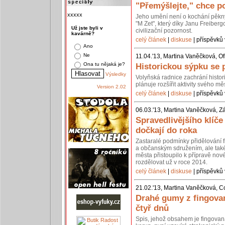
"Přemýšlejte," chce po
xxxxx
Jeho umění není o kochání pěkn
"M Zet", který díky Janu Freiberg
Už jste byli v
civilizační pozornost.
kavárně?
celý článek
|
diskuse
| příspěvků 
Ano
Ne
11.04.'13, Martina Vaněčková, Of
Ona tu nějaká je?
Historickou sýpku se 
Výsledky
Volyňská radnice zachrání histo
plánuje rozšířit aktivity svého 
Version 2.02
celý článek
|
diskuse
| příspěvků 
06.03.'13, Martina Vaněčková, Z
Spravedlivějšího klíč
dočkají do roka
Zastaralé podmínky přidělování 
a občanským sdružením, ale také 
města přistoupilo k přípravě nov
rozdělovat už v roce 2014.
celý článek
|
diskuse
| příspěvků 
21.02.'13, Martina Vaněčková, C
Drahé gumy z fingovan
čtyř dnů
Spis, jehož obsahem je fingovan