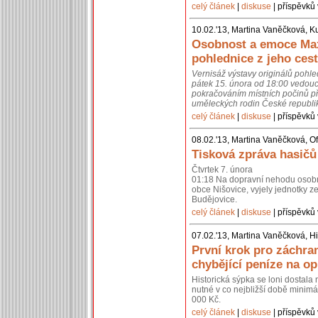
celý článek
|
diskuse
| příspěvků 
10.02.'13, Martina Vaněčková, K
Osobnost a emoce Max
pohlednice z jeho cest
Vernisáž výstavy originálů pohl
pátek 15. února od 18:00 vedouc
pokračováním místních počinů př
uměleckých rodin České republik
celý článek
|
diskuse
| příspěvků 
08.02.'13, Martina Vaněčková, Of
Tisková zpráva hasičů
Čtvrtek 7. února
01:18 Na dopravní nehodu osobní
obce Nišovice, vyjely jednotky 
Budějovice.
celý článek
|
diskuse
| příspěvků 
07.02.'13, Martina Vaněčková, Hi
První krok pro záchra
chybějící peníze na o
Historická sýpka se loni dostal
nutné v co nejbližší době minimál
000 Kč.
celý článek
|
diskuse
| příspěvků 