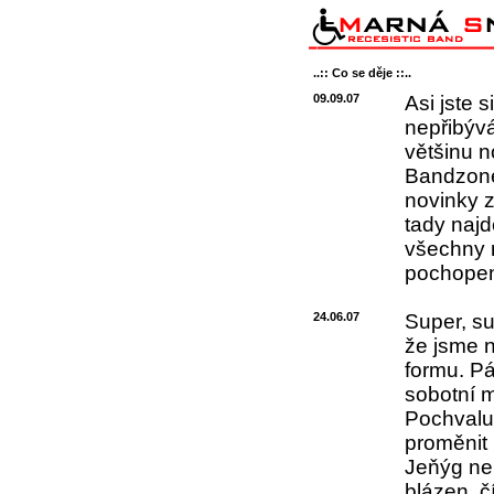
..:: Co se děje ::..
09.09.07
Asi jste 
nepřibývá
většinu 
Bandzone p
novinky z
tady najd
všechny m
pochopen
24.06.07
Super, su
že jsme n
formu. Pá
sobotní m
Pochvalu 
proměnit
Jeňýg nep
blázen, č