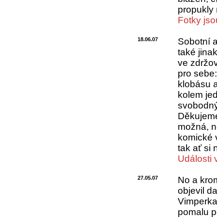
propukly 
Fotky jso
18.06.07
Sobotní a
také jina
ve zdržov
pro sebe
klobásu a
kolem jed
svobodnýc
Děkujeme
možná, ně
komické 
tak ať si
Události 
27.05.07
No a kro
objevil d
Vimperka 
pomalu po