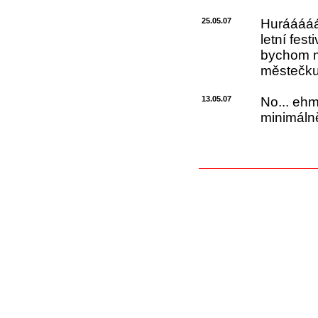
25.05.07
Hurááááá.
letní fes
bychom m
městečku
13.05.07
No... ehm
minimálně